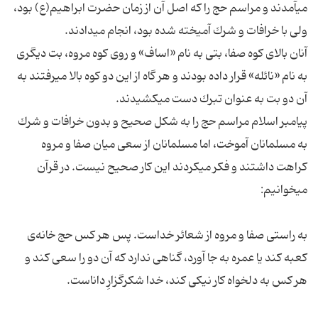
مى‏آمدند و مراسم حج را كه اصل آن از زمان حضرت ابراهیم(ع) بود،
آنان بالاى كوه صفا، بتى به نام «اساف» و روى كوه مروه، بت دیگرى
به نام «نائله» قرار داده بودند و هر گاه از این دو كوه بالا مى‏رفتند به
پیامبر اسلام مراسم حج را به شكل صحیح و بدون خرافات و شرك
به مسلمانان آموخت، اما مسلمانان از سعى میان صفا و مروه
كراهت داشتند و فكر مى‏كردند این كار صحیح نیست. در قرآن
به راستى صفا و مروه از شعائر خداست. پس هر كس حج خانه‌ی
كعبه كند یا عمره به جا آورد، گناهى ندارد كه آن دو را سعى كند و