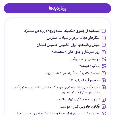
پربازدیدها
استفاده از جادوی «تکنیک ساندویچ» در زندگی مشترک
لنگرهای نجات در برابر سیلاب استرس
دوش‌پرتاب‌های ایران؛ کابوس خاموش آسمان
روز خبرنگار و جای خالی «سعادت»
در مسیر تولد ابریشم
تالاب «عینک»
آمدمت که بنگرم، گریه نمی‌دهد امان...
تخم مرغ خام یا پخته؟
برای پذیرایی چه لوستری بخریم؟ راهنمای انتخاب لوستر پذیرای
بر اساس متراژ و دکوراسیون
تاوان ناهماهنگی پنهان والدین
قاتلان خاموش کلاژن پوست!
ساعت ۹:۴۰ | در هر زمان ممکن باید انتقامشان را پس بدهند