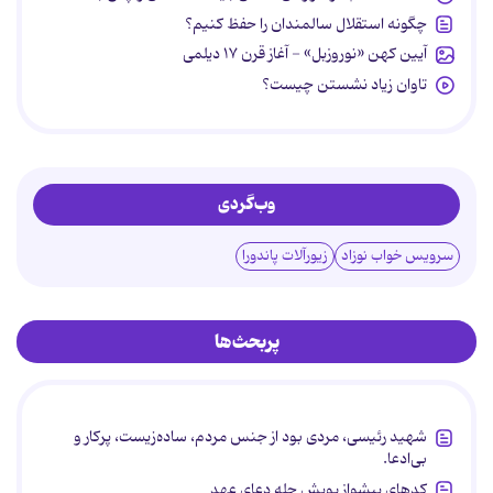
چگونه استقلال سالمندان را حفظ کنیم؟
آیین کهن «نوروزبل» - آغاز قرن ۱۷ دیلمی
تاوان زیاد نشستن چیست؟
وب‌گردی
سرویس خواب نوزاد
زیورآلات پاندورا
پربحث‌ها
شهید رئیسی، مردی بود از جنس مردم، ساده‌زیست، پرکار و
بی‌ادعا.
کدهای پیشواز پویش چله دعای عهد