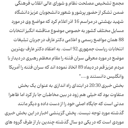
مجمع تشخیص مصلحت نظام و شورای عالی انقلاب فرهنگی
ضمن تشكر از حضور پرشور و شعور دانشجویان عزیز دانشگاه
شهید بهشتی در مراسم 16 اذر اعلام کرد كه مواضع وی در مورد
مسایل مختلف كشور به خصوص موضوع مناقشه انگیز انتخابات
88 همان مواضع رسمی و اعلامی دکتر عارف در جریان تبلیغات
انتخابات ریاست جمهوری 92 است. به اعتقاد دكتر عارف بهترین
موضع در مورد معرفی سران فتنه را مقام معظم رهبری در دیدار با
مردم عزیز قم در دیماه 89 اتخاذ نموده اند كه سران فتنه را آمریكا
بخش خبری 20:30 در ابتدای راه اندازی به عنوان یک بخش
متفاوت بود که خیلی هم زود در بین مخاطبان جا باز کرد اما ظاهرا
مدتی است که جایگاه اصلی خود را از دست داده و دیگر مانند
گذشته مورد توجه نیست. پخش گزینشی اخبار در این بخش خبری
موردی است که در یکی دو سال گذشته چندین بار از طرف گروه های