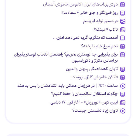
دوش‌پرتاب‌های ایران؛ کابوس خاموش آسمان
روز خبرنگار و جای خالی «سعادت»
در مسیر تولد ابریشم
تالاب «عینک»
آمدمت که بنگرم، گریه نمی‌دهد امان...
تخم مرغ خام یا پخته؟
برای پذیرایی چه لوستری بخریم؟ راهنمای انتخاب لوستر پذیرای
بر اساس متراژ و دکوراسیون
تاوان ناهماهنگی پنهان والدین
قاتلان خاموش کلاژن پوست!
ساعت ۹:۴۰ | در هر زمان ممکن باید انتقامشان را پس بدهند
چگونه استقلال سالمندان را حفظ کنیم؟
آیین کهن «نوروزبل» - آغاز قرن ۱۷ دیلمی
تاوان زیاد نشستن چیست؟