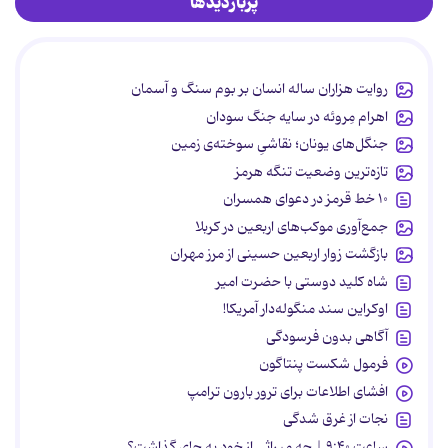
پربازدیدها
روایت هزاران ساله انسان بر بوم سنگ و آسمان
اهرام مِروئه در سایه جنگ سودان
جنگل‌های یونان؛ نقاشیِ سوخته‌ی زمین
تازه‌ترین وضعیت تنگه هرمز
۱۰ خط قرمز در دعوای همسران
جمع‌آوری موکب‌های اربعین در کربلا
بازگشت زوار اربعین حسینی از مرز مهران
شاه کلید دوستی با حضرت امیر
اوکراین سند منگوله‌دار آمریکا!
آگاهی بدون فرسودگی
فرمول شکست پنتاگون
افشای اطلاعات برای ترور بارون ترامپ
نجات از غرق شدگی
ساعت ۹:۴۰ | چه میراثی از خود به جای گذاشت؟