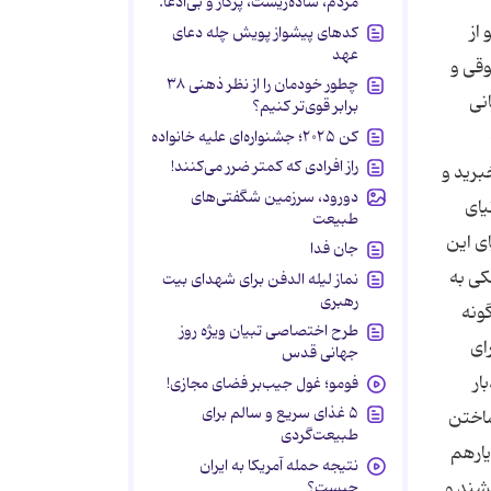
مردم، ساده‌زیست، پرکار و بی‌ادعا.
از
کدهای پیشواز پویش چله دعای
عهد
وقی و
چطور خودمان را از نظر ذهنی ۳۸
ود نشانی
برابر قوی‌تر کنیم؟
کن ۲۰۲۵؛ جشنواره‌ای علیه خانواده
راز افرادی که کمتر ضرر می‌کنند!
اخبرید و
دورود، سرزمین شگفتی‌های
گر فرصت دهید . 3- در این دنیای
طبیعت
ای این
جان فدا
كی به
نماز لیله الدفن برای شهدای بیت
رهبری
 گونه
طرح اختصاصی تبیان ویژه روز
 و یا ترك دادن سبب شروع یك زندگی پُرمشكل شود . 5- برای
جهانی قدس
ار
فومو؛ غول جیب‌بر فضای مجازی!
۵ غذای سریع و سالم برای
ساختن
طبیعت‌گردی
 یارهم
نتیجه حمله آمریکا به ایران
شند و
چیست؟