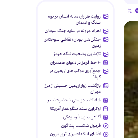
روایت هزاران ساله انسان بر بوم
سنگ و آسمان
اهرام مِروئه در سایه جنگ سودان
جنگل‌های یونان؛ نقاشیِ سوخته‌ی
زمین
تازه‌ترین وضعیت تنگه هرمز
۱۰ خط قرمز در دعوای همسران
جمع‌آوری موکب‌های اربعین در
کربلا
بازگشت زوار اربعین حسینی از مرز
مهران
شاه کلید دوستی با حضرت امیر
اوکراین سند منگوله‌دار آمریکا!
آگاهی بدون فرسودگی
فرمول شکست پنتاگون
افشای اطلاعات برای ترور بارون