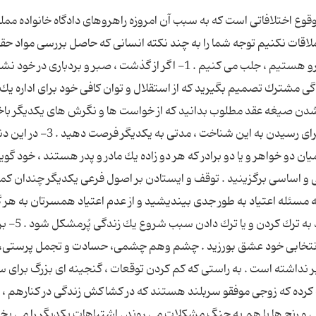
وقوع اختلافاتی است كه به سبب آن امروزه راهروهای دادگاه خانواده مملو 
ملاقات نكنیم توجه شما را به چند نكته انسانی كه حاصل بررسی مواد حق
خلاصه مسائلی است كه معمولاً در دادگاه ها با آن روبرو هستیم ، جلب می كنیم . 1- اگر از گذشت ، صبر و بردباری در خ
دگی مشترك تصمیم بگیرید كه از استقلال و توان كافی خود برای اداره یك
 2- زمانی را برای جاری شدن صیغه عقد مطلوب بدانید كه از خواست ها و نگرش های یكدیگر ب
می دانید كه هردوهدفی مشترك را دنبال می كنید . برای رسیدن به این شناخت ، مدتی به یكدی
ان دو خواهر و یا دو برادر كه هر دو زاده یك مادر و پدر هستند ، خود گوی
ی و اساسی برگزینید . توقف و ایستادن بر اصول فرعی یكدیگر چندان كم
واهد كرد. 4 -قبل از ازدواج به مسئله اعتیاد به طور جدی بیندیشید و از عدم اعتیاد همسرتان به هر
مواد مخدر ، اطمینان كامل حاصل كنید . نگذارید امید به ترك كردن
 انتخابی خود عشق بورزید . چشم وهم چشمی، حسادت و تجمل پرستی،ب
ر نداشته است . به راستی كه كم كردن توقعات ، گنجینه ای بزرگ برای 
ربه بارها و بارها ثابت كرده كه زوجی موفقو سربلند هستند كه در كشاكش زندگی در كنارهم ،
 و رنج ها با هم به جنگ مشكلات می روند . اشتباهات یكدیگر را می بخ