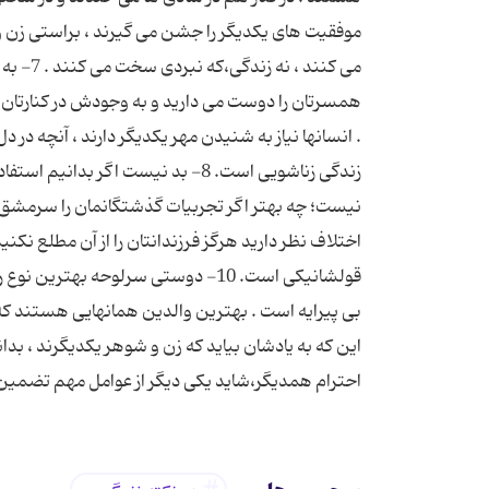
موفقیت های یكدیگر را جشن می گیرند ، براستی زن و 
می كنند
همسرتان را دوست می دارید و به وجودش در كنارتان ا
. انسانها نیاز به شنیدن مهر یكدیگر دارند ، آنچه در د
زندگی زناشویی است. 8- بد نیست اگر 
اختلاف نظر دارید هرگز فرزندانتان را از آن مطلع نكنی
قولشانیكی است. 10- دوستی سرلوحه ب
بی پیرایه است . بهترین والدین همانهایی هستند كه ب
این كه به یادشان بیاید كه زن و شوهر یكدیگرند ، بد
احترام همدیگر،شاید یكی دیگر از عوامل مهم تضمین 