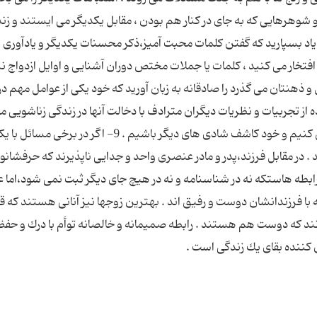
شوهرهایی كه به جای در كنار هم بودن ، مقابل یكدیگر می ایستند و زن
 ، نه زندگی،كه نبردی سخت می كنند . 7- به یاد بسپارید كه گفتن كلمات محبت آمیز،ذكر محسنات یكدیگر و یادآور
فتخار می كنید ، كلمات یا جملات مختص دوران آشنایی و اوایل ازدواج 
ل و ذهنتان می گذرد را صادقانه به زبان آورید كه خود یكی از عوامل مهم در
بدانیم استفاده از تجربیات و نظریات دیگران مترادف با دخالت آنها در زندگی زناشویی ما
نیست؛ چه بهتر اگر تجربیات گذشتگانمان را سرمشق كنیم و خود كاشف شادی های دیگر باشیم . 9- اگر در ب
د . در مقابل فرزند،پدر و مادر عنصری واحد و جدایی ناپذیرند كه حرفشانو
هترین نوع رابطه هاستكه نه در شناسنامه و نه در هیچ جای دیگر ثبت نمی شود،اما
ا فرزندانشان دوست و رفیق اند . بهترین زوجها نیز آنانی هستند كه قب
انند كه دوست هم هستند . رابطه صمیمانه و خالصانه توأم با درك و حفظ
كننده بقای یك زندگی است .