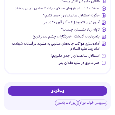
قاتلان خاموش کلاژن پوست!
ساعت ۹:۴۰ | در هر زمان ممکن باید انتقامشان را پس بدهند
چگونه استقلال سالمندان را حفظ کنیم؟
آیین کهن «نوروزبل» - آغاز قرن ۱۷ دیلمی
تاوان زیاد نشستن چیست؟
پنجره‌ای به گذشته؛ خبرنگاران، چشم بیدار تاریخ
آماده‌سازی مواکب جاده‌های منتهی به مشهد در آستانه شهادت
امام رضا علیه السلام
استقلال سالمندان را جدی بگیریم!
هنر مادری در سایه‌ فقدان پدر
وب‌گردی
سرویس خواب نوزاد
زیورآلات پاندورا