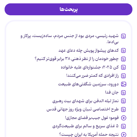
پربحث‌ها
شهید رئیسی، مردی بود از جنس مردم، ساده‌زیست، پرکار و
بی‌ادعا.
کدهای پیشواز پویش چله دعای عهد
چطور خودمان را از نظر ذهنی ۳۸ برابر قوی‌تر کنیم؟
کن ۲۰۲۵؛ جشنواره‌ای علیه خانواده
راز افرادی که کمتر ضرر می‌کنند!
دورود، سرزمین شگفتی‌های طبیعت
جان فدا
نماز لیله الدفن برای شهدای بیت رهبری
طرح اختصاصی تبیان ویژه روز جهانی قدس
فومو؛ غول جیب‌بر فضای مجازی!
۵ غذای سریع و سالم برای طبیعت‌گردی
نتیجه حمله آمریکا به ایران چیست؟