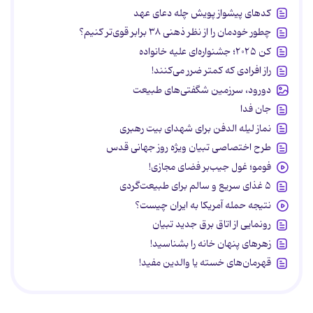
کدهای پیشواز پویش چله دعای عهد
چطور خودمان را از نظر ذهنی ۳۸ برابر قوی‌تر کنیم؟
کن ۲۰۲۵؛ جشنواره‌ای علیه خانواده
راز افرادی که کمتر ضرر می‌کنند!
دورود، سرزمین شگفتی‌های طبیعت
جان فدا
نماز لیله الدفن برای شهدای بیت رهبری
طرح اختصاصی تبیان ویژه روز جهانی قدس
فومو؛ غول جیب‌بر فضای مجازی!
۵ غذای سریع و سالم برای طبیعت‌گردی
نتیجه حمله آمریکا به ایران چیست؟
رونمایی از اتاق برق جدید تبیان
زهرهای پنهان خانه را بشناسید!
قهرمان‌های خسته یا والدین مفید!