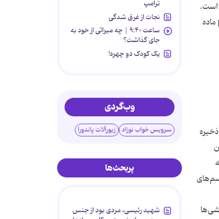
ترامپ
ه است.
نجات از غرق شدگی
در حقیقت، به دلیل نداشتن یخچال، مردم در گذشته برای آنکه بتوانند در فصل زمستان میوه داشته باشند، با کمک سرکه pH ماده
ساعت ۹:۴۰ | چه میراثی از خود به
جای گذاشت؟
یک کودک دو چهره!
وب‌گردی
سرویس خواب نوزاد
زیورآلات پاندورا
ذخیره
ن
ه
پربحث‌ها
سم‌های
شی‌ها
شهید رئیسی، مردی بود از جنس