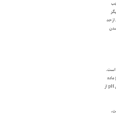
جب
گر
از حد
شدن
ه است.
در حقیقت، به دلیل نداشتن یخچال، مردم در گذشته برای آنکه بتوانند در فصل زمستان میوه داشته باشند، با کمک سرکه pH ماده
غذایی را پایین می‌آوردند و آن را به ترشی تبدیل می‌کردند اما امروزه ترشی نوعی چاشنی تلقی می‌شود. جالب است بدانید وقتی pH از
ت،