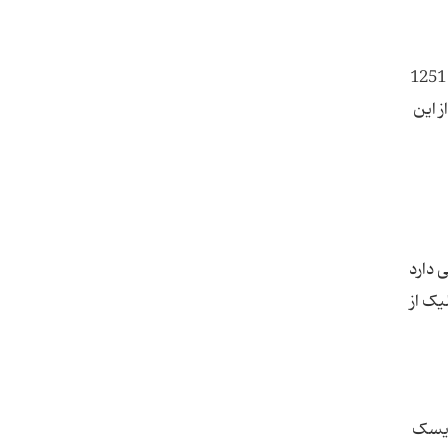
یکی از نکات منفی ترشی‌ها وجود نمک در آن است که یک چاشنی کم کالری و سرشار از سدیم می‌باشد. یک فنجان ترشی حاوی 1251
از این
 دارد
هد بود، برای مثال ویتامین C و اسیدفولیک از
ریسک