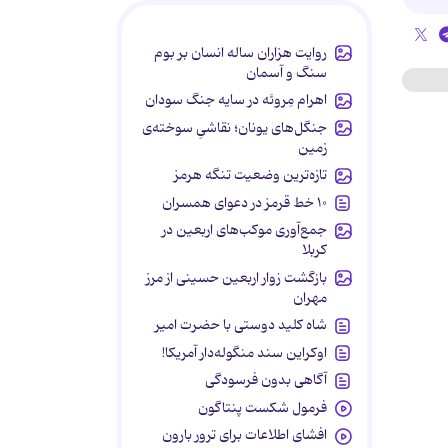
روایت هزاران ساله انسان بر بوم
سنگ و آسمان
اهرام مِروئه در سایه جنگ سودان
جنگل‌های یونان؛ نقاشیِ سوخته‌ی
زمین
تازه‌ترین وضعیت تنگه هرمز
۱۰ خط قرمز در دعوای همسران
جمع‌آوری موکب‌های اربعین در
کربلا
بازگشت زوار اربعین حسینی از مرز
مهران
شاه کلید دوستی با حضرت امیر
اوکراین سند منگوله‌دار آمریکا!
آگاهی بدون فرسودگی
فرمول شکست پنتاگون
افشای اطلاعات برای ترور بارون