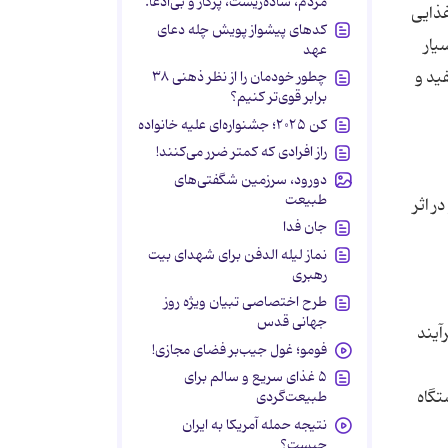
مردم، ساده‌زیست، پرکار و بی‌ادعا.
غذایی
کدهای پیشواز پویش چله دعای
یار
عهد
ید و
چطور خودمان را از نظر ذهنی ۳۸
برابر قوی‌تر کنیم؟
کن ۲۰۲۵؛ جشنواره‌ای علیه خانواده
راز افرادی که کمتر ضرر می‌کنند!
دورود، سرزمین شگفتی‌های
طبیعت
ر اثر
جان فدا
نماز لیله الدفن برای شهدای بیت
رهبری
طرح اختصاصی تبیان ویژه روز
جهانی قدس
آیند
فومو؛ غول جیب‌بر فضای مجازی!
۵ غذای سریع و سالم برای
 دستگاه
طبیعت‌گردی
نتیجه حمله آمریکا به ایران
چیست؟