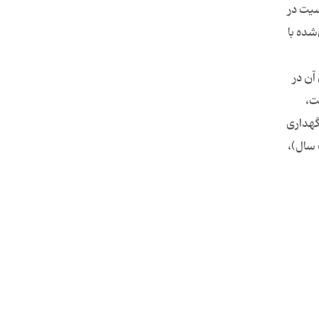
سیت در
شده با
آن در
ت،
گهداری
 سال)،