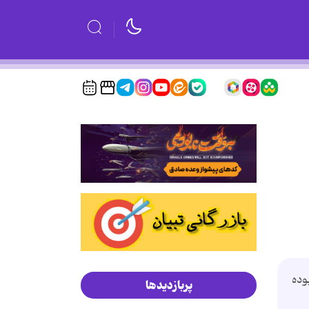
وده
پربازدیدها