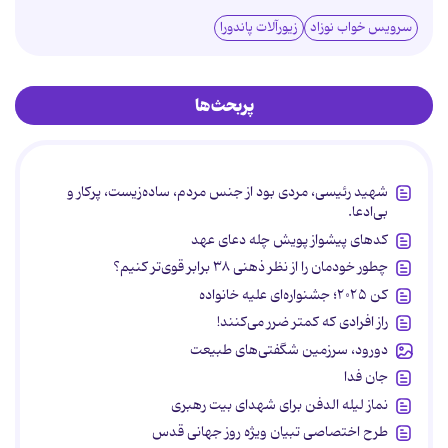
سرویس خواب نوزاد
زیورآلات پاندورا
پربحث‌ها
شهید رئیسی، مردی بود از جنس مردم، ساده‌زیست، پرکار و
بی‌ادعا.
کدهای پیشواز پویش چله دعای عهد
چطور خودمان را از نظر ذهنی ۳۸ برابر قوی‌تر کنیم؟
کن ۲۰۲۵؛ جشنواره‌ای علیه خانواده
راز افرادی که کمتر ضرر می‌کنند!
دورود، سرزمین شگفتی‌های طبیعت
جان فدا
نماز لیله الدفن برای شهدای بیت رهبری
طرح اختصاصی تبیان ویژه روز جهانی قدس