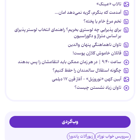
تالاب «عینک»
آمدمت که بنگرم، گریه نمی‌دهد امان...
تخم مرغ خام یا پخته؟
برای پذیرایی چه لوستری بخریم؟ راهنمای انتخاب لوستر پذیرای
بر اساس متراژ و دکوراسیون
تاوان ناهماهنگی پنهان والدین
قاتلان خاموش کلاژن پوست!
ساعت ۹:۴۰ | در هر زمان ممکن باید انتقامشان را پس بدهند
چگونه استقلال سالمندان را حفظ کنیم؟
آیین کهن «نوروزبل» - آغاز قرن ۱۷ دیلمی
تاوان زیاد نشستن چیست؟
وب‌گردی
سرویس خواب نوزاد
زیورآلات پاندورا