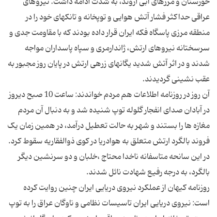
خوزستان و مرزهای آبی اروند، به شدت ادامه داشت. نیروهای
عراقی حداکثر فشار آتش هوایی و توپخانه و تانکهای خود را در
منطقه مرزی پاسگاه فکه ایران قرار داده بودند که با مقاومت جدی و
سرسختانه نیروهای ارتش، ژاندارمری و سپاه پاسداران مواجه
شدند و در اثر آتش شدید یگانهای زرهی ارتش در پایان روز مجبور به
آن روز در روزنامه اطلاعات هم مردم خواندند: ساعت 10 صبح دیروز
در آبادان صدای انفجار گلوله توپ شنیده شد و به دنبال آن مردم
مغازه ها را بستند و شهر به حالت تعطیل درآمد، در همین زمان یک
فروند بالگرد ارتش متعلق به هوادریا در کوی ذوالفقاریه سقوط کرد.
در این سانحه متاسفانه ناخدا محتاج ،خلبان و دو سرنشین دیگر
روزنامه کیهان از عملکرد نیروی دریایی ایران چنین روایت کرده
است: نیروی دریایی ایران تاسیسات نظامی و ناوگان عراق را به توپ