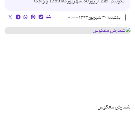
بگوییم. فقط از روز 30 شهریور ماه 1359 و واجما
یکشنبه ۳۰ شهریور ۱۳۹۳ - ۰۰:۰۰