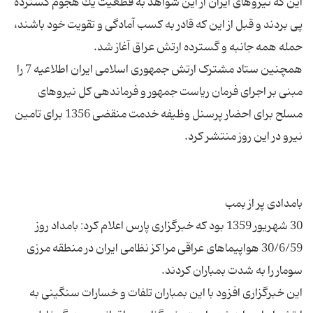
این كه نیروهای ایران از این شواهد به قطعیت یك هجوم گسترده
پی بردند و قبل از این كه قادر به كسب آمادگی و تقویت خود باشند،
همچنین ستاد مشترک ارتش جمهوری اسلامی ایران اطلاعیه 7 را
مبنی بر اجرای فرمان ریاست جمهور و فرماندهی کل نیروهای
مسلح برای احضار پرسنل وظیفه خدمت منقضی 1356 برای تامین
30 شهریور 1359 بود که خبرگزاری پارس اعلام کرد: بامداد روز
30/6/59 هواپیماهای عراقی مراکز نظامی ایران در منطقه مرزی
این خبرگزاری افزود با این بمباران تلفات و خسارات سنگینی به