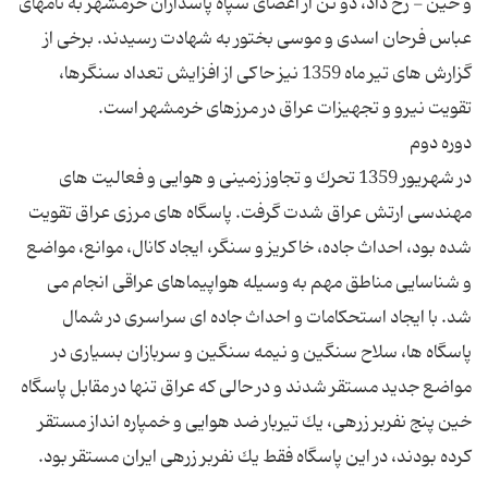
و خین - رخ داد، دو تن از اعضای سپاه پاسداران خرمشهر به نامهای
عباس فرحان اسدی و موسی بختور به شهادت رسیدند. برخی از
گزارش های تیر ماه 1359 نیز حاكی از افزایش تعداد سنگرها،
در شهریور 1359 تحرك و تجاوز زمینی و هوایی و فعالیت های
مهندسی ارتش عراق شدت گرفت. پاسگاه های مرزی عراق تقویت
شده بود، احداث جاده، خاكریز و سنگر، ایجاد كانال، موانع، مواضع
و شناسایی مناطق مهم به وسیله هواپیماهای عراقی انجام می
شد. با ایجاد استحكامات و احداث جاده ای سراسری در شمال
پاسگاه ها، سلاح سنگین و نیمه سنگین و سربازان بسیاری در
مواضع جدید مستقر شدند و در حالی كه عراق تنها در مقابل پاسگاه
خین پنج نفربر زرهی، یك تیربار ضد هوایی و خمپاره انداز مستقر