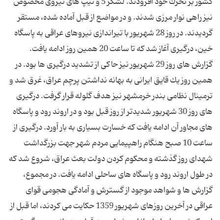
كشور بر تحرك خود افزودند. لشكر 5 و تیپ های نیروی مخصوص
نیز راهی نوار مرزی شدند. و در مواضع از قبل آماده شده، مستقر
گردیدند. در روز 28 شهریور با تیراندازی نیروهای عراقی به پاسگاه
خین، درگیری آغاز شد كه تا ساعت 20 همین روز ادامه یافت.
گزارش های روز 29 شهریور نیز حاكی از تشدید درگیری ها بود. در
همین روز یك قایق ایرانی به بهانه نداشتن پرچم عراق، غرق شد و
ترمینال نظامی بندر خرمشهر نیز هدف گلوله قرار گرفت. درگیری
های روز 30 شهریور شدیدتر از روز قبل بود و در اروند رود و پاسگاه
های مجاور آن ادامه یافت كه خسارت بسیاری به بار آورد. درگیری از
ساعت 10 صبح هنگام راهپیمایی مردم شهر جهت بزرگداشت
شهدای روز گذشته و محكوم كردن دولت بعث عراق، شروع شد كه
در طول اروند رود و پاسگاه های ساحلی ادامه یافت. در مجموع،
گزارش ها و شواهد موجود از گسترش و آمادگی هجومی قوای
عراقی در آخرین روزهای شهریور 1359 حكایت می كردند، اما قبل از