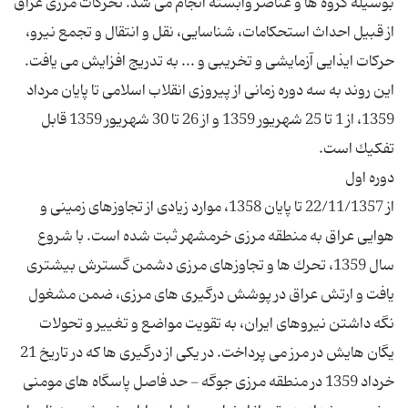
بوسیله گروه ها و عناصر وابسته انجام می شد. تحركات مرزی عراق
از قبیل احداث استحكامات، شناسایی، نقل و انتقال و تجمع نیرو،
این روند به سه دوره زمانی از پیروزی انقلاب اسلامی تا پایان مرداد
1359، از 1 تا 25 شهریور 1359 و از 26 تا 30 شهریور 1359 قابل
از 22/11/1357 تا پایان 1358، موارد زیادی از تجاوزهای زمینی و
هوایی عراق به منطقه مرزی خرمشهر ثبت شده است. با شروع
سال 1359، تحرك ها و تجاوزهای مرزی دشمن گسترش بیشتری
یافت و ارتش عراق در پوشش درگیری های مرزی، ضمن مشغول
نگه داشتن نیروهای ایران، به تقویت مواضع و تغییر و تحولات
یگان هایش در مرز می پرداخت. در یكی از درگیری ها كه در تاریخ 21
خرداد 1359 در منطقه مرزی جوگه - حد فاصل پاسگاه های مومنی