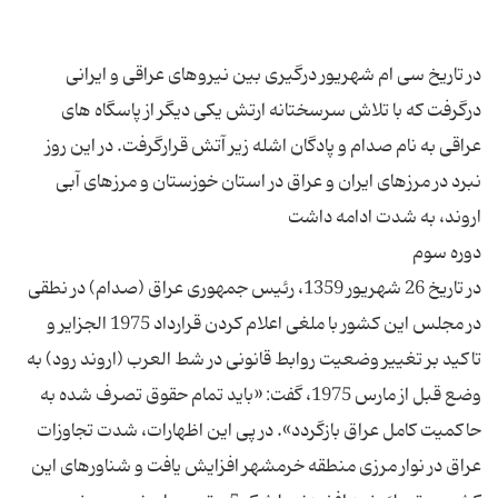
در تاریخ سی ام شهریور درگیری بین نیروهای عراقی و ایرانی
درگرفت که با تلاش سرسختانه ارتش یکی دیگر از پاسگاه های
عراقی به نام صدام و پادگان اشله زیر آتش قرارگرفت. در این روز
نبرد در مرزهای ایران و عراق در استان خوزستان و مرزهای آبی
در تاریخ 26 شهریور 1359، رئیس جمهوری عراق (صدام) در نطقی
در مجلس این كشور با ملغی اعلام كردن قرارداد 1975 الجزایر و
تاكید بر تغییر وضعیت روابط قانونی در شط العرب (اروند رود) به
وضع قبل از مارس 1975، گفت: «باید تمام حقوق تصرف شده به
حاكمیت كامل عراق بازگردد». در پی این اظهارات، شدت تجاوزات
عراق در نوار مرزی منطقه خرمشهر افزایش یافت و شناورهای این