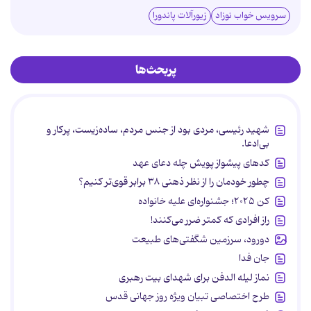
سرویس خواب نوزاد
زیورآلات پاندورا
پربحث‌ها
شهید رئیسی، مردی بود از جنس مردم، ساده‌زیست، پرکار و
بی‌ادعا.
کدهای پیشواز پویش چله دعای عهد
چطور خودمان را از نظر ذهنی ۳۸ برابر قوی‌تر کنیم؟
کن ۲۰۲۵؛ جشنواره‌ای علیه خانواده
راز افرادی که کمتر ضرر می‌کنند!
دورود، سرزمین شگفتی‌های طبیعت
جان فدا
نماز لیله الدفن برای شهدای بیت رهبری
طرح اختصاصی تبیان ویژه روز جهانی قدس