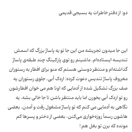
این جا میدون تجریشه من این جا تو یه پاساژ بزرگ که اسمش
تندیسه ایستاده‌ام. ماشینم رو توی پارکینگ چند طبقه‌ی پاساژ
گذاشته‌ام و منتظر دوستی هستم که منو برای افطار به رستوران
معروف پاساژ تندیس دعوت کرده: اردک آبی. جلوی رستوران یه
صف بزرگ تشکیل شده از آدمایی که اونا هم می خوان افطارشون
رو تو اردک آبی بخورن اما باید منتظر باشن تا جا خالی بشه. یه
نگاهی به آدمایی می کنم که تو پاساژ مشغول رفت و آمدن. بعضی
هاشون رسماً روزه‌خواری می‌کنن. بعضی‌ از دختر و پسرها کم