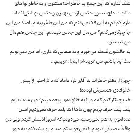
شک ندارم که این جمع به خاطر اخلاصشون و به خاطر نواهای
مناجات حاج‌منصور، حتمن از من بهترن و حتمن بهشتی‌اند اما
دارم کم‌کم به این فک می‌کنم که من این‌جا غریبه‌ام. اصلا من این
جا چیکار می‌کنم؟ من مال این جنس نیستم. این جنس هم مال
به حالشون غبطه می‌خورم و به صفایی که دارن. اما من نمی‌تونم
چهار: از دفتر خاطرات یه آقای تازه داماد که با ناراحتی از پیش
خب چیکار کنم که من از یه خانواده‌ی پرجمعیتم؟ من عادت دارم
بلند بلند حرف بزنم چون ماها اگه بلند حرف نمی‌زدیم اصن
صدامون به هم نمی‌رسید. می‌دونم که امروز اذیتش کردم ولی من
واقعاً عصبانی نبودم یا نمی‌خواستم صدام رو بلند کنم؛ به طور