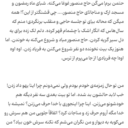
حتمن برم! می‌گن حاج منصور غوغا می‌کنه. شبای ماه رمضون و
مسجد ارک و مناجاتای حاج منصور.... چی قشنگتر از این؟! همه
میگن که محاله بیای تو جلسه حاجی و منقلب برنگردی؛ منم که
سال‌هاس که انگار اشک با چشمام قهر کرده. دلم لک زده برای یه
دل سیر گریه کردن. حاج منصور میاد و شروع می‌کنه به خوندن. اما
هنوز یک بیت نخونده دو نفر شروع می‌کنن به فریاد زدن. اوه اوه
من تو حال زمزمه‌ی خودم بودم ولی نمی‌دونم چرا اینا یهو داد زدن!
خب لابد حالشون بد شده. اما تو بیت بعدی سه نفر دیگه هم
خودشونو می‌زنن. اینا چرا اینجوری با خدا حرف می‌زنن؟ نمیشه با
خدا مگه آروم حرف زد و مناجات کرد؟ اتفاقاً جلویی من هم سرش رو
می‌کوبه به دیوار و من نگران می‌شم که نکنه سرش خون بیاد؟ من