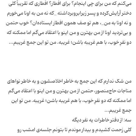
می‌کنم که من برای چی اینجام؟ برای افطار؟ افطاری که تقریباً کلی
دختر آرایش‌کرده و پسر زیرابروبرداشته _که نه من به اونا می‌خورم
و نه اونا به من_، هم تو صف همون افطار ایستاده‌ان؟ خوب حتمن
و بی‌تردید اونا از من بهترن و من اینو با اعتقاد می‌گم اما ممکنه که
من شک ندارم که این جمع به خاطر اخلاصشون و به خاطر نواهای
مناجات حاج‌منصور، حتمن از من بهترن و من اینو با اعتقاد می‌گم
اما ممکنه که دو نفرِ خوب، با هم غریبه باشن؛ غریبه. من تو این
کلی زحمت کشیدم و بیدار موندم تا بتونم جلسه‌ی امشب رو