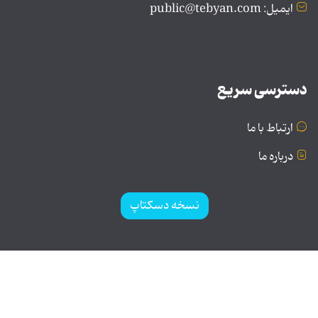
ایمیل: public@tebyan.com
دسترسی سریع
ارتباط با ما
درباره ما
نسخه دسکتاپ
© تمامی حقوق برای موسسه فرهنگی و هنری تبیان محفوظ
است | نقل مطالب با ذکر منبع بلامانع است.