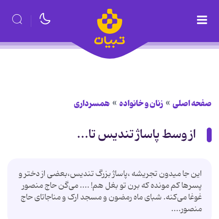
صفحه اصلی
زنان و خانواده
همسرداری
از وسط پاساژ تندیس تا...
این جا میدون تجریشه ،پاساژ بزرگ تندیس،بعضی‌ از دختر و
پسرها کم مونده که برن تو بغل هم! .... می‌گن حاج منصور
غوغا می‌کنه. شبای ماه رمضون و مسجد ارک و مناجاتای حاج
منصور....