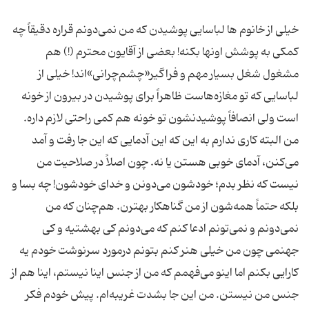
خیلی از خانوم ها لباسایی پوشیدن که من نمی‌دونم قراره دقیقاً چه
کمکی به پوشش اونها بکنه! بعضی از آقایون محترم (!) هم
مشغول شغل بسیار مهم و فراگیر«چشم‌چرانی»‌اند! خیلی از
لباسایی که تو مغازه‌هاست ظاهراً برای پوشیدن در بیرون از خونه
من البته کاری ندارم به این که این آدمایی که این جا رفت و آمد
می‌کنن، آدمای خوبی هستن یا نه. چون اصلاً در صلاحیت من
نیست که نظر بدم؛ خودشون می‌دونن و خدای خودشون! چه بسا و
بلکه حتماً همه‌شون از من گناهکار بهترن. هم‌چنان که من
نمی‌دونم و نمی‌تونم ادعا کنم که می‌دونم کی بهشتیه و کی
جهنمی چون من خیلی هنر کنم بتونم درمورد سرنوشت خودم یه
کارایی بکنم اما اینو می‌فهمم که من از جنس اینا نیستم، اینا هم از
جنس من نیستن. من این جا بشدت غریبه‌ام. پیش خودم فکر