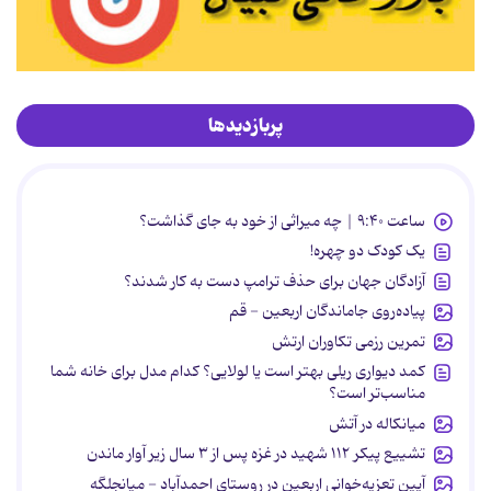
پربازدیدها
ساعت ۹:۴۰ | چه میراثی از خود به جای گذاشت؟
یک کودک دو چهره!
آزادگان جهان برای حذف ترامپ دست به کار شدند؟
پیاده‌روی جاماندگان اربعین - قم
تمرین رزمی تکاوران ارتش
کمد دیواری ریلی بهتر است یا لولایی؟ کدام مدل برای خانه شما
مناسب‌تر است؟
میانکاله در آتش
تشییع پیکر ۱۱۲ شهید در غزه پس از ۳ سال زیر آوار ماندن
آیین تعزیه‌خوانی اربعین در روستای احمدآباد - میانجلگه