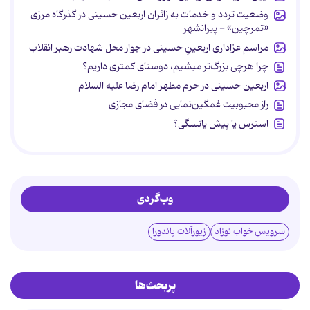
وضعیت تردد و خدمات به زائران اربعین حسینی در گذرگاه مرزی
«تمرچین» - پیرانشهر
مراسم عزاداری اربعینِ حسینی در جوار محل شهادت رهبر انقلاب
چرا هرچی بزرگ‌تر میشیم، دوستای کمتری داریم؟
اربعین حسینی در حرم مطهر امام رضا علیه السلام
راز محبوبیت غمگین‌نمایی در فضای مجازی
استرس یا پیش یائسگی؟
وب‌گردی
سرویس خواب نوزاد
زیورآلات پاندورا
پربحث‌ها