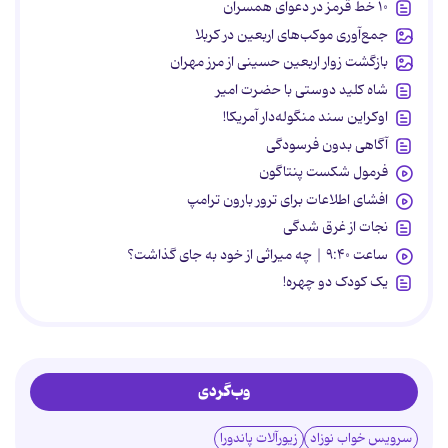
۱۰ خط قرمز در دعوای همسران
جمع‌آوری موکب‌های اربعین در کربلا
بازگشت زوار اربعین حسینی از مرز مهران
شاه کلید دوستی با حضرت امیر
اوکراین سند منگوله‌دار آمریکا!
آگاهی بدون فرسودگی
فرمول شکست پنتاگون
افشای اطلاعات برای ترور بارون ترامپ
نجات از غرق شدگی
ساعت ۹:۴۰ | چه میراثی از خود به جای گذاشت؟
یک کودک دو چهره!
وب‌گردی
سرویس خواب نوزاد
زیورآلات پاندورا