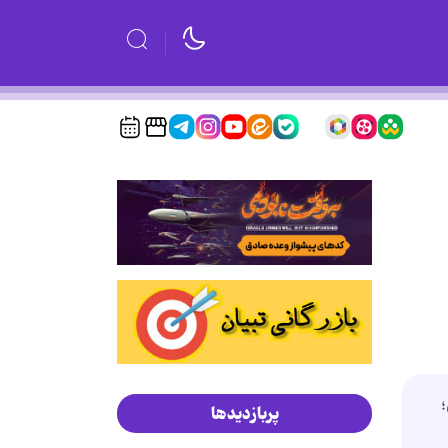
؛
پربازدیدها