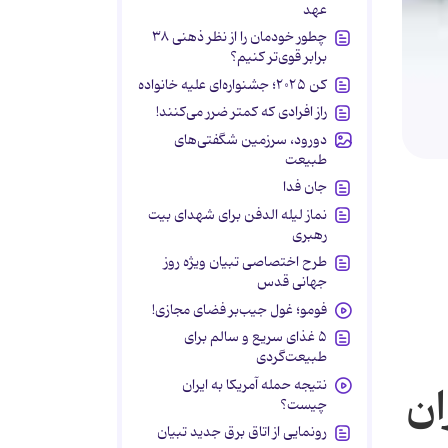
عهد
چطور خودمان را از نظر ذهنی ۳۸
برابر قوی‌تر کنیم؟
کن ۲۰۲۵؛ جشنواره‌ای علیه خانواده
راز افرادی که کمتر ضرر می‌کنند!
دورود، سرزمین شگفتی‌های
طبیعت
جان فدا
نماز لیله الدفن برای شهدای بیت
رهبری
طرح اختصاصی تبیان ویژه روز
جهانی قدس
فومو؛ غول جیب‌بر فضای مجازی!
۵ غذای سریع و سالم برای
طبیعت‌گردی
نتیجه حمله آمریکا به ایران
ان
چیست؟
رونمایی از اتاق برق جدید تبیان