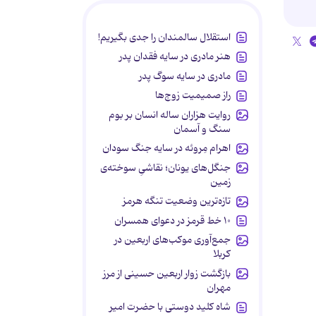
استقلال سالمندان را جدی بگیریم!
هنر مادری در سایه‌ فقدان پدر
مادری در سایه سوگ پدر
راز صمیمیت زوج‌ها
روایت هزاران ساله انسان بر بوم
سنگ و آسمان
اهرام مِروئه در سایه جنگ سودان
جنگل‌های یونان؛ نقاشیِ سوخته‌ی
زمین
تازه‌ترین وضعیت تنگه هرمز
۱۰ خط قرمز در دعوای همسران
جمع‌آوری موکب‌های اربعین در
کربلا
بازگشت زوار اربعین حسینی از مرز
مهران
شاه کلید دوستی با حضرت امیر