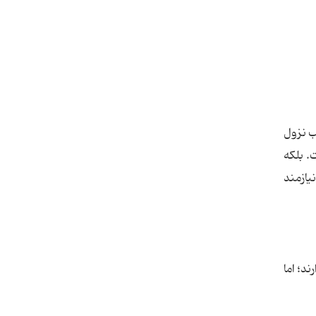
ب نزول
. بلکه
یازمند
د؛ اما