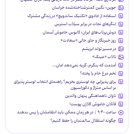
جوین؛ نگین کمترشناخته‌شده خراسان
استفاده از جادوی «تکنیک ساندویچ» در زندگی مشترک
لنگرهای نجات در برابر سیلاب استرس
دوش‌پرتاب‌های ایران؛ کابوس خاموش آسمان
روز خبرنگار و جای خالی «سعادت»
در مسیر تولد ابریشم
تالاب «عینک»
آمدمت که بنگرم، گریه نمی‌دهد امان...
تخم مرغ خام یا پخته؟
برای پذیرایی چه لوستری بخریم؟ راهنمای انتخاب لوستر پذیرای
بر اساس متراژ و دکوراسیون
تاوان ناهماهنگی پنهان والدین
قاتلان خاموش کلاژن پوست!
ساعت ۹:۴۰ | در هر زمان ممکن باید انتقامشان را پس بدهند
چگونه استقلال سالمندان را حفظ کنیم؟