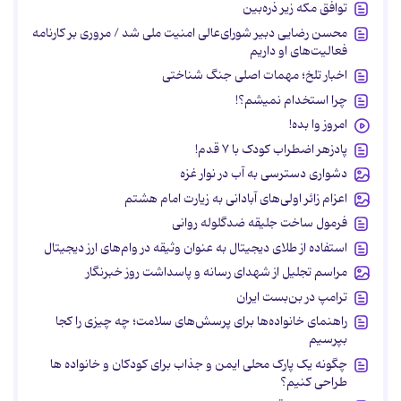
توافق مکه زیر ذره‌بین
محسن رضایی دبیر شورای‌عالی امنیت ملی شد / مروری بر کارنامه
فعالیت‌های او داریم
اخبار تلخ؛ مهمات اصلی جنگ شناختی
چرا استخدام نمیشم؟!
امروز وا بده!
پادزهر اضطراب کودک با ۷ قدم!
دشواری دسترسی به آب در نوار غزه
اعزام زائر اولی‌های آبادانی به زیارت امام هشتم
فرمول ساخت جلیقه ضدگلوله روانی
استفاده از طلای دیجیتال به عنوان وثیقه در وام‌های ارز دیجیتال
مراسم تجلیل از شهدای رسانه و پاسداشت روز خبرنگار
ترامپ در بن‌بست ایران
راهنمای خانواده‌ها برای پرسش‌های سلامت؛ چه چیزی را کجا
بپرسیم
چگونه یک پارک محلی ایمن و جذاب برای کودکان و خانواده ها
طراحی کنیم؟