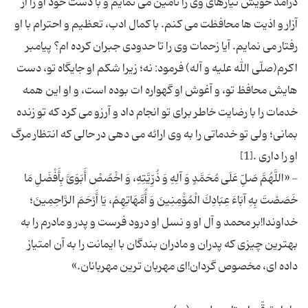
درآمد خویش نیازهای وی را تأمین می‌ نمایم و با دست خود او را از
آزار و اذیت ها محافظت می‌ کنم. با کمال ادب، تعظیم و احترام با او
رفتار می‌ نمایم. آیا زحمات وی را تا حدودی جبران کرده ام؟ پیامبر
اکرم(صلّی الله علیه و آله) فرمود: نه؛ زیرا شکم او جایگاه تو، دست
هایش محافظ تو، و آغوش او گهواره ات بوده است، و او این همه
خدمات را با رضایت خاطر برای تو انجام داد و آرزو می‌ کرد که تو زنده
بمانی؛ ولی تو خدماتی را به وی ارائه می‌ دهی در حالی که انتظار مرگ
- «اللَّهُمَّ صَلِّ عَلَى مُحَمَّدٍ وَ آلِهِ وَ ذُرِّیَّتِهِ، وَ اخْصُصْ أَبَوَیَّ بِأَفْضَلِ مَا
خَصَصْتَ بِهِ آبَاءَ عِبَادِكَ الْمُۆْمِنِینَ وَ أُمَّهَاتِهِمْ، یَا أَرْحَمَ الرَّاحِمِینَ؛
خداوندا!بر محمد و آل او و نسل او درود فرست و پدر و مادرم را به
بهترین چیزی که پدران و مادران بندگان با ایمانت را به آن امتیاز