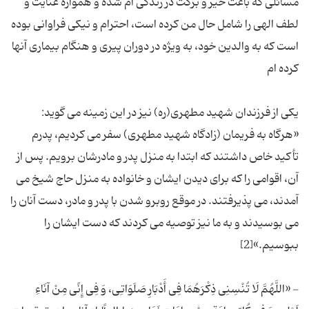
مسائلی که باعث خیر و برکت در زندگی ام شده و همواره عنایت و
لطف الهی را شامل حال من کرده است، احترام و نیکی فراوانی بوده
است که به والدین خود، به ویژه در دوران پیری و هنگام بیماری آنها
یکی از فرزندان شهید مطهری(ره) نیز در این زمینه می‌ گوید:
«هرگاه به فریمان (زادگاه شهید مطهری) سفر می‌ کردیم، پدرم
تأکید خاص داشتند که ابتدا به منزل پدر و مادرشان برویم. پس از
آن، اقوامی را که برای دیدن ایشان و خانواده به منزل حاج شیخ می‌
آمدند، می‌ پذیرفتند. در موقع روبرو شدن با پدر و مادر، دست آنان را
می‌ بوسیدند و به ما نیز توصیه می‌ کردند که دست ایشان را
- «اللَّهُمَّ لَا تُنْسِنِی ذِكْرَهُمَا فِی أَدْبَارِ صَلَوَاتِی، وَ فِی إِنًى مِنْ آنَاءِ