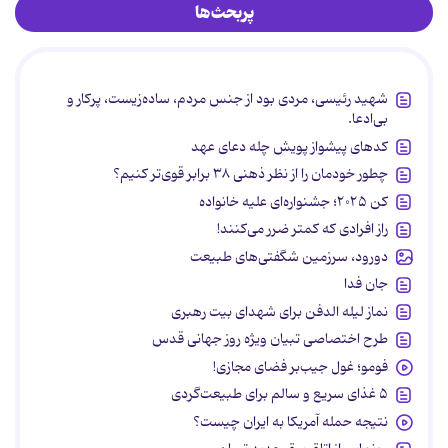
پربحث‌ها
شهید رئیسی، مردی بود از جنس مردم، ساده‌زیست، پرکار و
بی‌ادعا.
کدهای پیشواز پویش چله دعای عهد
چطور خودمان را از نظر ذهنی ۳۸ برابر قوی‌تر کنیم؟
کن ۲۰۲۵؛ جشنواره‌ای علیه خانواده
راز افرادی که کمتر ضرر می‌کنند!
دورود، سرزمین شگفتی‌های طبیعت
جان فدا
نماز لیله الدفن برای شهدای بیت رهبری
طرح اختصاصی تبیان ویژه روز جهانی قدس
فومو؛ غول جیب‌بر فضای مجازی!
۵ غذای سریع و سالم برای طبیعت‌گردی
نتیجه حمله آمریکا به ایران چیست؟