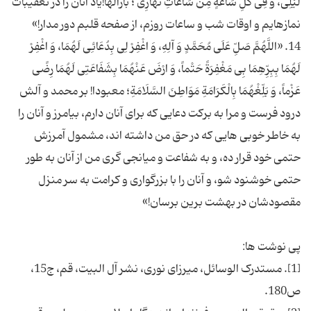
لَیْلِی، وَ فِی كُلِّ سَاعَةٍ مِنْ سَاعَاتِ نَهَارِی ؛ بارالهاً!یاد آنان را در تعقیبات
14. «اللَّهُمَّ صَلِّ عَلَى مُحَمَّدٍ وَ آلِهِ، وَ اغْفِرْ لِی بِدُعَائِی لَهُمَا، وَ اغْفِرْ
لَهُمَا بِبِرِّهِمَا بِی مَغْفِرَةً حَتْماً، وَ ارْضَ عَنْهُمَا بِشَفَاعَتِی لَهُمَا رِضًى
عَزْماً، وَ بَلِّغْهُمَا بِالْكَرَامَةِ مَوَاطِنَ السَّلَامَةِ؛ معبودا! بر محمد و آلش
درود فرست و مرا به برکت دعایی که برای آنان دارم، بیامرز و آنان را
به خاطر خوبی هایی که در حق من داشته‌ اند، مشمول آمرزش
حتمی خود قرار ده، و به شفاعت و میانجی گری من از آنان به طور
حتمی خوشنود شو، و آنان را با بزرگواری و کرامت به سر منزل
[1]. مستدرک الوسائل، میرزای نوری، نشر آل البیت، قم، ج‏15،