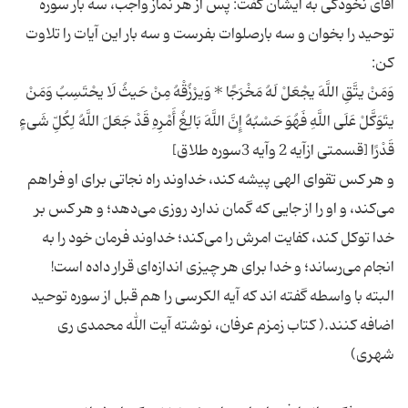
آقای نخودکی به ایشان گفت: پس از هر نماز واجب، سه بار سوره
توحید را بخوان و سه بارصلوات بفرست و سه بار این آیات را تلاوت
وَمَنْ یتَّقِ اللَّهَ یجْعَلْ لَهُ مَخْرَجًا * وَیرْزُقْهُ مِنْ حَیثُ لَا یحْتَسِبُ وَمَنْ
یتَوَكَّلْ عَلَى اللَّهِ فَهُوَ حَسْبُهُ إِنَّ اللَّهَ بَالِغُ أَمْرِهِ قَدْ جَعَلَ اللَّهُ لِكُلِّ شَیءٍ
و هر کس تقوای الهی پیشه کند، خداوند راه نجاتی برای او فراهم
می‌کند، و او را از جایی که گمان ندارد روزی می‌دهد؛ و هر کس بر
خدا توکل کند، کفایت امرش را می‌کند؛ خداوند فرمان خود را به
البته با واسطه گفته اند که آیه الکرسی را هم قبل از سوره توحید
اضافه کنند.( كتاب زمزم عرفان، نوشته آیت الله محمدی ری