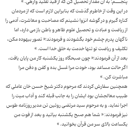
در این وقت از خاطرم گذشت که بنابراین لازم است که از مردمان
کناره گیرم و در گوشه انزوا نشینم که مصاحبت و معاشرت، آدمی را
از ریاضت و عبادت و تحصیل علوم ظاهر و باطن باز می دارد، اما
ناگهان پدرم چشم خود بگشودند و فرمودند:« تصور بیهوده مکن،
بعد از آن فرمودند:« چون صبحگاه روز یکشنبه کار من پایان یافت،
اگر حالت مساعد بود، خودت مرا غسل بده و کفن و دفن مرا
همچنین سفارش کردند که مرحوم دکتر شیخ حسن خان عاملی که
طبیب معالجشان بود ایشان را به جانب قبله کند و آداب میت را
اجرا نماید. و به مرحوم سید مرتضی روئین تن مدیر روزنامه طوس
نیز فرمودند: « شما هم صبح یکشنبه بیائید و بعد از فوت من