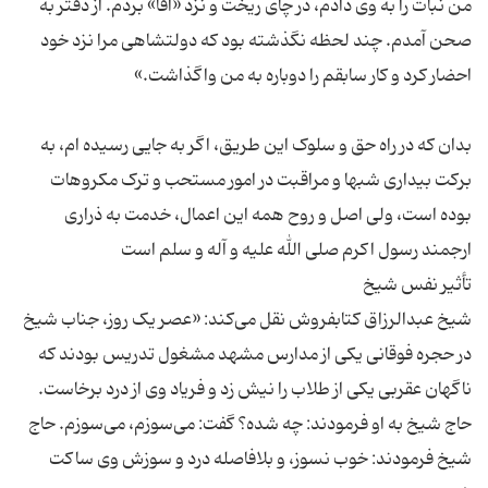
من نبات را به وی دادم، در چای ریخت و نزد «آقا» بردم. از دفتر به
صحن آمدم. چند لحظه نگذشته بود که دولتشاهی مرا نزد خود
بدان که در راه حق و سلوک این طریق، اگر به جایی رسیده ام، به
برکت بیداری شبها و مراقبت در امور مستحب و ترک مکروهات
بوده است، ولی اصل و روح همه این اعمال، خدمت به ذراری
شیخ عبدالرزاق کتابفروش نقل می‌کند: «عصر یک ‌روز، جناب شیخ
در حجره فوقانی یکی از مدارس مشهد مشغول تدریس بودند که
حاج شیخ به او فرمودند: چه شده؟ گفت: می‌سوزم، می‌سوزم. حاج
شیخ فرمودند: خوب نسوز، و بلافاصله درد و سوزش وی ساکت