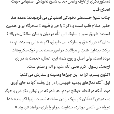
دستور ذکری از عارف واصل جناب شیخ نخودکی اصفهانی جهت
جناب شیخ حسنعلی نخودکی اصفهانی می فرمودند: عمده همّ
حقیر اصلاح قلب است و ذکر « یا حی یا قیوم » سحرگاه برای همین
بدان که در راه حق و سلوک این طریق، اگر به جایی رسیده ام، به
برکت بیداری شبها و مراقبت در امور مستحب و ترک مکروهات
بوده است، ولی اصل و روح همه این اعمال، خدمت به ذراری
دوم: آنکه در انجام حوائج مردم، هر قدر که می توانی بکوشی و هرگز
میندیش که فلان کار بزرگ از من ساخته نیست، زیرا اگر بنده خدا