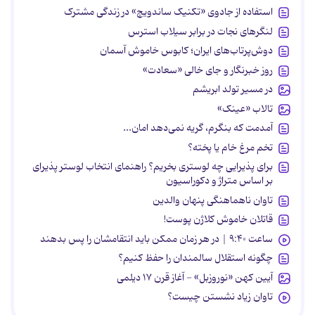
استفاده از جادوی «تکنیک ساندویچ» در زندگی مشترک
لنگرهای نجات در برابر سیلاب استرس
دوش‌پرتاب‌های ایران؛ کابوس خاموش آسمان
روز خبرنگار و جای خالی «سعادت»
در مسیر تولد ابریشم
تالاب «عینک»
آمدمت که بنگرم، گریه نمی‌دهد امان...
تخم مرغ خام یا پخته؟
برای پذیرایی چه لوستری بخریم؟ راهنمای انتخاب لوستر پذیرای
بر اساس متراژ و دکوراسیون
تاوان ناهماهنگی پنهان والدین
قاتلان خاموش کلاژن پوست!
ساعت ۹:۴۰ | در هر زمان ممکن باید انتقامشان را پس بدهند
چگونه استقلال سالمندان را حفظ کنیم؟
آیین کهن «نوروزبل» - آغاز قرن ۱۷ دیلمی
تاوان زیاد نشستن چیست؟