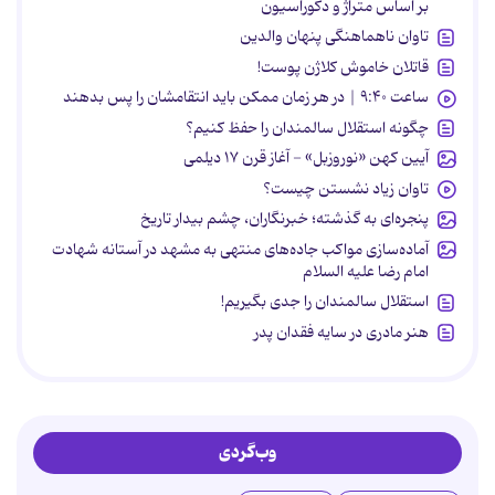
بر اساس متراژ و دکوراسیون
تاوان ناهماهنگی پنهان والدین
قاتلان خاموش کلاژن پوست!
ساعت ۹:۴۰ | در هر زمان ممکن باید انتقامشان را پس بدهند
چگونه استقلال سالمندان را حفظ کنیم؟
آیین کهن «نوروزبل» - آغاز قرن ۱۷ دیلمی
تاوان زیاد نشستن چیست؟
پنجره‌ای به گذشته؛ خبرنگاران، چشم بیدار تاریخ
آماده‌سازی مواکب جاده‌های منتهی به مشهد در آستانه شهادت
امام رضا علیه السلام
استقلال سالمندان را جدی بگیریم!
هنر مادری در سایه‌ فقدان پدر
وب‌گردی