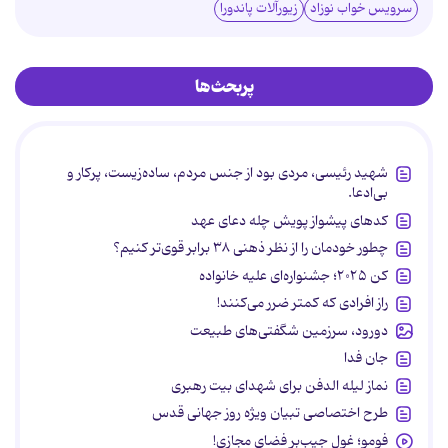
سرویس خواب نوزاد
زیورآلات پاندورا
پربحث‌ها
شهید رئیسی، مردی بود از جنس مردم، ساده‌زیست، پرکار و
بی‌ادعا.
کدهای پیشواز پویش چله دعای عهد
چطور خودمان را از نظر ذهنی ۳۸ برابر قوی‌تر کنیم؟
کن ۲۰۲۵؛ جشنواره‌ای علیه خانواده
راز افرادی که کمتر ضرر می‌کنند!
دورود، سرزمین شگفتی‌های طبیعت
جان فدا
نماز لیله الدفن برای شهدای بیت رهبری
طرح اختصاصی تبیان ویژه روز جهانی قدس
فومو؛ غول جیب‌بر فضای مجازی!