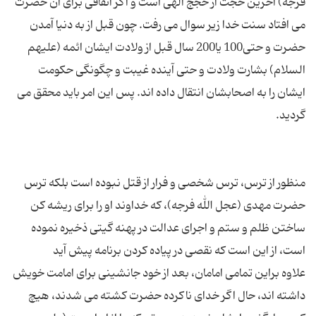
فرجه) آخرین حجت از حجج الهی است و اگر اتفاقی برای آن حضرت
می افتاد سنت خدا زیر سوال می رفت. چون قبل از به دنیا آمدن
حضرت و حتی100 یا200 سال قبل از ولادت ایشان ائمه (علیهم
السلام) بشارت ولادت و حتی آینده غیبت و چگونگی حکومت
ایشان را به اصحابشان انتقال داده اند. پس این امر باید محقق می
منظور از ترس، ترس شخصی و فرار از قتل نبوده است بلکه ترس
حضرت مهدی (عجل الله فرجه)، که خداوند او را برای ریشه کن
ساختن ظلم و ستم و اجرای عدالت در پهنه گیتی ذخیره نموده
علاوه براین تمامی امامان، بعد از خود جانشینی برای امامت خویش
داشته اند، حال اگر خدای ناکرده حضرت کشته می شدند، هیچ