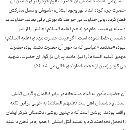
ایشان می باشد. دشمنان آن حضرت، عزم خود را برای کشتن آن
حضرت جزم کرده اند تا نور وجود ایشان، خاموش و نسل مبارکش
قطع گردد، ولی خداوند می خواهد که نورش باقی بماند. خداوند به
وسیله ی غیبت امام دوازدهم (علیه السلام) جانش را از شر
دشمنان حفظ نموده است. اگر غیبت حضرت مهدی (علیه السلام)
نبود، «معتمد» عباسی که به خون آن حضرت تشنه بود، حضرت
مهدی (علیه السلام) را نیز، مانند پدران بزرگوار آن حضرت، شهید
آن حضرت مأمور به قیام مسلحانه در برابر ظالمان و گردن کشان
است. و دشمنان اهل بیت (علیهم السلام) به خوبی بر این نکته
واقف بودند. روشن است که با چنین روشی، دشمنان هرگز ایشان
را تحمل نخواهند کرد و نقشه قتل ایشان را همواره در ذهن داشته