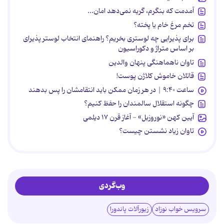
آمدمت که بنگرم، گریه نمی‌دهد امان...
تخم مرغ خام یا پخته؟
برای پذیرایی چه لوستری بخریم؟ راهنمای انتخاب لوستر پذیرای
بر اساس متراژ و دکوراسیون
تاوان ناهماهنگی پنهان والدین
قاتلان خاموش کلاژن پوست!
ساعت ۹:۴۰ | در هر زمان ممکن باید انتقامشان را پس بدهند
چگونه استقلال سالمندان را حفظ کنیم؟
آیین کهن «نوروزبل» - آغاز قرن ۱۷ دیلمی
تاوان زیاد نشستن چیست؟
وب‌گردی
سرویس خواب نوزاد
زیورآلات پاندورا