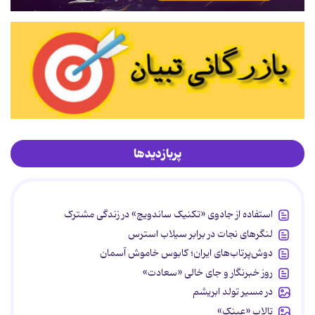
پربازدیدها
استفاده از جادوی «تکنیک ساندویچ» در زندگی مشترک
لنگرهای نجات در برابر سیلاب استرس
دوش‌پرتاب‌های ایران؛ کابوس خاموش آسمان
روز خبرنگار و جای خالی «سعادت»
در مسیر تولد ابریشم
تالاب «عینک»