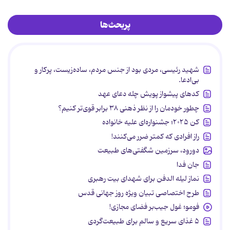
پربحث‌ها
شهید رئیسی، مردی بود از جنس مردم، ساده‌زیست، پرکار و
بی‌ادعا.
کدهای پیشواز پویش چله دعای عهد
چطور خودمان را از نظر ذهنی ۳۸ برابر قوی‌تر کنیم؟
کن ۲۰۲۵؛ جشنواره‌ای علیه خانواده
راز افرادی که کمتر ضرر می‌کنند!
دورود، سرزمین شگفتی‌های طبیعت
جان فدا
نماز لیله الدفن برای شهدای بیت رهبری
طرح اختصاصی تبیان ویژه روز جهانی قدس
فومو؛ غول جیب‌بر فضای مجازی!
۵ غذای سریع و سالم برای طبیعت‌گردی