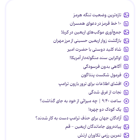
تازه‌ترین وضعیت تنگه هرمز
۱۰ خط قرمز در دعوای همسران
جمع‌آوری موکب‌های اربعین در کربلا
بازگشت زوار اربعین حسینی از مرز مهران
شاه کلید دوستی با حضرت امیر
اوکراین سند منگوله‌دار آمریکا!
آگاهی بدون فرسودگی
فرمول شکست پنتاگون
افشای اطلاعات برای ترور بارون ترامپ
نجات از غرق شدگی
ساعت ۹:۴۰ | چه میراثی از خود به جای گذاشت؟
یک کودک دو چهره!
آزادگان جهان برای حذف ترامپ دست به کار شدند؟
پیاده‌روی جاماندگان اربعین - قم
تمرین رزمی تکاوران ارتش