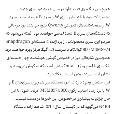
هم‌چنین بلک‌بری قصد دارد در سال جدید دو سری جدید از
محصولات خود را با عنوان سری W و سری B عرضه نماید. سری
W از صفحه‌کلیدهای فیزیکی Qwerty بهره خواهند برد در حالی
که دستگاه‌های سری B کاملا لمسی خواهند بود. گفته می‌شود که
هر دو این سری محصولات، از پردازنده 4 هسته‌ای Snapdragon
800 MSM8974 کوالکام با سرعت 2.3 گیگاهرتز بهره خواهند برد.
همچنین شایعاتی نیز در خصوص گوشی هوشمند چهار هسته‌ای
بلک‌بری با اسم رمز Ontario مدتی است که به گوش می‌رسد و
این احتمال وجود دارد که این دستگاه نیز همچون سری‌های B و
W با پردازنده اسنپدارگون 800 MSM8974 عرضه شود. با این
حال جزئیات بیشتری در خصوص این خبرها در دست نیست.
N4BB می‌گوید که در تابستان سال 2015 شاهد ارائه دستگاه