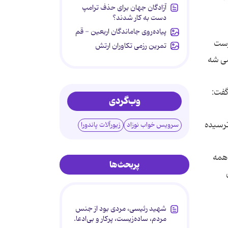
آزادگان جهان برای حذف ترامپ
دست به کار شدند؟
پیاده‌روی جاماندگان اربعین - قم
رست
تمرین رزمی تکاوران ارتش
نمی شه
ی افتاد و سریع شماره ی 194 رو گرفت. گفت:
وب‌گردی
ترسیده
سرویس خواب نوزاد
زیورآلات پاندورا
 همه
پربحث‌ها
شهید رئیسی، مردی بود از جنس
مردم، ساده‌زیست، پرکار و بی‌ادعا.