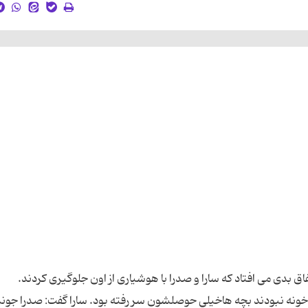
ا خونه نبودند بچه هاخیلی حوصلشون سر رفته بود. سارا گفت: صدرا جونم