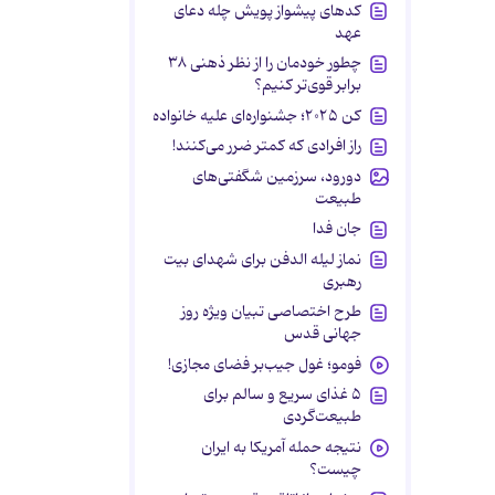
کدهای پیشواز پویش چله دعای
عهد
چطور خودمان را از نظر ذهنی ۳۸
برابر قوی‌تر کنیم؟
کن ۲۰۲۵؛ جشنواره‌ای علیه خانواده
راز افرادی که کمتر ضرر می‌کنند!
دورود، سرزمین شگفتی‌های
طبیعت
جان فدا
نماز لیله الدفن برای شهدای بیت
رهبری
طرح اختصاصی تبیان ویژه روز
جهانی قدس
فومو؛ غول جیب‌بر فضای مجازی!
۵ غذای سریع و سالم برای
طبیعت‌گردی
نتیجه حمله آمریکا به ایران
چیست؟