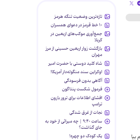
تازه‌ترین وضعیت تنگه هرمز
۱۰ خط قرمز در دعوای همسران
جمع‌آوری موکب‌های اربعین در
کربلا
بازگشت زوار اربعین حسینی از مرز
مهران
شاه کلید دوستی با حضرت امیر
اوکراین سند منگوله‌دار آمریکا!
آگاهی بدون فرسودگی
فرمول شکست پنتاگون
افشای اطلاعات برای ترور بارون
ترامپ
نجات از غرق شدگی
ساعت ۹:۴۰ | چه میراثی از خود به
جای گذاشت؟
یک کودک دو چهره!
 بیا