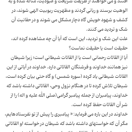
افتند و می خواهند از طریقت شریعت و عبودیت، متاله شده و به
الوهیت برسند و ربانی گردند و مظهریت ربوبیت الهی شوند، در
کشف و شهود خویش گاه دچار مشکل می شوند و در حقانیت آن
علت این شک و تردید،‌ این است که آیا آن چه مشاهده کرده اند،
آیا از القائات رحمانی است یا از القائات شیطانی است؛ زیرا شیطان
نیز همانند خداوند و فرشتگان القائاتی دارد. خداوند در آیاتی از این
القائات شیطانی یاد کرده (سوره شمس) و گاه حتی بیان کرده است،‌
شیطان تلاش کرده تا در هنگام نزول وحی،‌ القائاتی داشته باشد که
خداوند، پیامبران از جمله پیامبر گرامی(صلی الله علیه و اله) را از
خداوند در این باره می فرماید: « پیامبرى را پیش از تو نفرستاده‏ایم،
‏مگر آن که خواسته‏اى داشته باشد که شیطان در خواسته او القائاتى