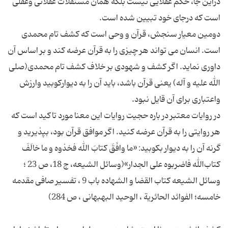
دراین جا، حکم عقلایی نیست بلکه همان مستقلات عقلانی وعقلی
دومین معیار سنجش، قرآن و وحی است که کشف تام محمدی
است. انسان می تواند هر چیزی را به قرآن عرضه کند و بر اساس آن
داوری نماید. اگر کشف و شهودی بر خلاف کشف تام محمدی(صلی
الله علیه و آله) یعنی قرآن باشد، باید آن را به دیوارکوبید وارزش
در روایات معتبر در باره حجیت روایات این معنا مورد تاکید است که
هر روایتی را به قرآن عرضه کنید. اگر موافق قرآن بود، بپذیرید و
گرنه آن را به دیوار بکوبید: «ما وافَقَ کتابَ الله فخذوه و ما خالَفَ
کتاب‌الله فاضربوه علی الجدار»(وسائل الشیعه، ج 18، ص 23 ؛
وسائل الشیعه کتاب القضا و الشهاده باب 9 ، تفسیر صافی مقدمه