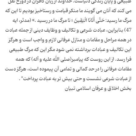
طبیعی و پایان زندگی دنیاست. خداوند از زبان کافران در دوزخ نقل
می کند که آنان می گویند ما منکر قیامت و رستاخیز بودیم تا این که
مرگ ما رسید: حَتَّى أَتَانَا الْیَقِینُ ؛ تا مرگ ما در رسید .» (مدثر، ایه
47) بنابراین، عبادت شرعی و تکالیف و وظایف دینی از جمله عبادت
در همه مراحل و مقامات و منازل عرفانی لازم و واجب است و هرگز
این تکالیف و عبادات برداشته نمی شود مگر این که مرگ طبیعی
فرا رسد. از این روست که پیامبر(صلی الله علیه و آله) که همه
مقامات عرفانی را در حد کمالی و تمامی آن پیموده است، هرگز دست