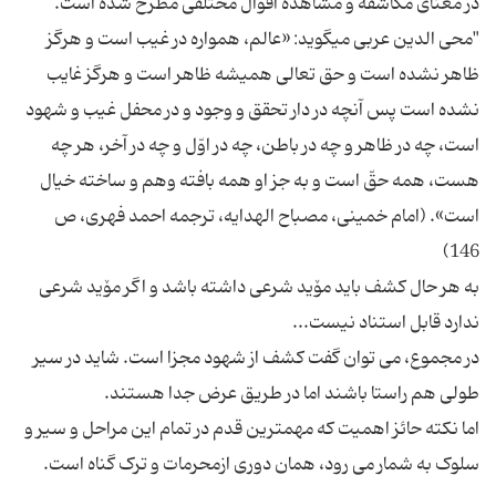
"محى الدین عربى مى‏گوید: «عالم، همواره در غیب است و هرگز
ظاهر نشده است و حق تعالى همیشه ظاهر است و هرگز غایب
نشده است پس آنچه در دار تحقق و وجود و در محفل غیب و شهود
است، چه در ظاهر و چه در باطن، چه در اوّل و چه در آخر، هر چه
هست، همه حقّ است و به جز او همه بافته وهم و ساخته خیال
است». (امام خمینى، مصباح الهدایه، ترجمه احمد فهرى، ص
به هر حال کشف باید مۆید شرعی داشته باشد و اگر مۆید شرعی
در مجموع، می توان گفت کشف از شهود مجزا است. شاید در سیر
اما نکته حائز اهمیت که مهمترین قدم در تمام این مراحل و سیر و