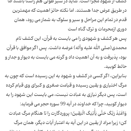
کشف از شهود مجزا است. شاید در سیر طولی هم راستا باشند اما
در طریق عرض جدا هستند. اما نکته حائز اهمیت که مهمترین
قدم در تمام این مراحل و سیر و سلوک به شمار می رود، همان
پس هر کشف و شهودی را می بایست به قرآن، این کشف تام
محمدی(صلی الله علیه وآله) عرضه داشت. پس اگر موافق با قرآن
بود،‌ پذیرفت و به آن اهمیت داد و گرنه می بایست به دیوار و جدار و
بنابراین، اگر کسی در کشف و شهود به این رسیده است که چون به
مرگ اختیاری و یقین رسیده و قیامت صغری و کبرای وی قیام کرده
است، پس دیگر نیازی به عبادت نیست، می بایست این شهود را به
وَاعْبُدْ رَبَّکَ حَتَّى یَأْتِیَکَ الْیَقِینُ؛ پروردگارت را تا هنگام مرگ عبادت
کن؛ زیرا مراد از یقین در این آیه به اعتبار آیات دیگر، همان مرگ