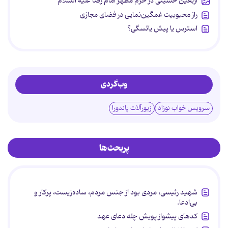
اربعین حسینی در حرم مطهر امام رضا علیه السلام
راز محبوبیت غمگین‌نمایی در فضای مجازی
استرس یا پیش یائسگی؟
وب‌گردی
سرویس خواب نوزاد
زیورآلات پاندورا
پربحث‌ها
شهید رئیسی، مردی بود از جنس مردم، ساده‌زیست، پرکار و
بی‌ادعا.
کدهای پیشواز پویش چله دعای عهد