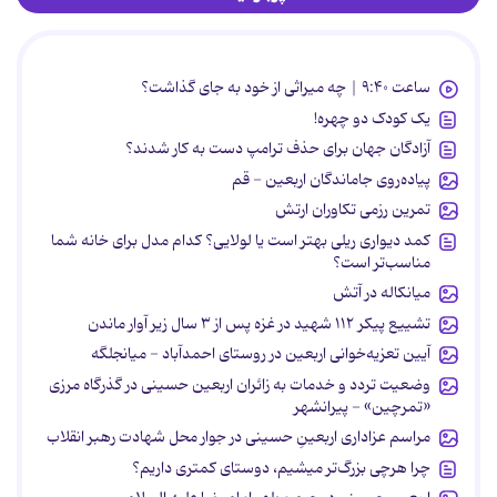
ساعت ۹:۴۰ | چه میراثی از خود به جای گذاشت؟
یک کودک دو چهره!
آزادگان جهان برای حذف ترامپ دست به کار شدند؟
پیاده‌روی جاماندگان اربعین - قم
تمرین رزمی تکاوران ارتش
کمد دیواری ریلی بهتر است یا لولایی؟ کدام مدل برای خانه شما
مناسب‌تر است؟
میانکاله در آتش
تشییع پیکر ۱۱۲ شهید در غزه پس از ۳ سال زیر آوار ماندن
آیین تعزیه‌خوانی اربعین در روستای احمدآباد - میانجلگه
وضعیت تردد و خدمات به زائران اربعین حسینی در گذرگاه مرزی
«تمرچین» - پیرانشهر
مراسم عزاداری اربعینِ حسینی در جوار محل شهادت رهبر انقلاب
چرا هرچی بزرگ‌تر میشیم، دوستای کمتری داریم؟