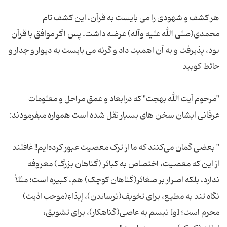
هر کشف و شهودی را می بایست به قرآن، این کشف تام
محمدی(صلی الله علیه وآله) عرضه داشت. پس اگر موافق با قرآن
بود،‌ پذیرفت و به آن اهمیت داد و گرنه می بایست به دیوار و جدار و
"مرحوم آیت الله بهجت" که درابعاد و عمق مراحل و معلومات
" بعضی گمان می‌کنند که ما از ترک معصیت عبور کرده‌ایم!! غافلند
از این که معصیت، اختصاص به کبائر (گناهان بزرگ) معروفه
ندارد، بلکه اصرار بر صغائر(گناهان کوچک) هم، کبیره است؛ مثلاً
نگاه تند به مطیع، برای تخویف(ترساندن)، إیذاءِ(موجب اذیت)
مجرم است؛ [و] تبسم به عاصی(گناهکار)، برای تشویق،