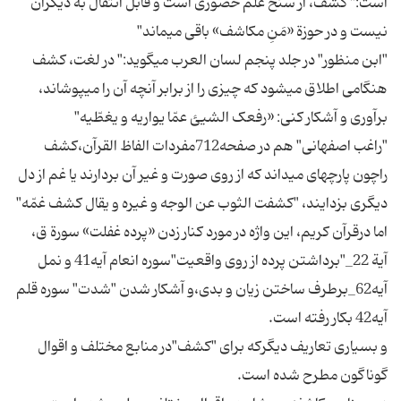
است:" کشف، از سنخ علم حضورى است و قابل انتقال به دیگران
"ابن منظور" در جلد پنجم لسان العرب میگوید:" در لغت، کشف
هنگامى اطلاق مى‏شود که چیزى را از برابر آنچه آن را مى‏پوشاند،
"راغب اصفهانی" هم در صفحه712مفردات الفاظ القرآن،کشف
راچون پارچه‏اى میداند که از روى صورت و غیر آن بردارند یا غم از دل
اما درقرآن کریم، این واژه در مورد کنار زدن «پرده غفلت» سورة ق،
آیة 22_"برداشتن پرده از روی واقعیت"سوره انعام آیه41 و نمل
آیه62_برطرف ساختن زیان و بدی،و آشکار شدن "شدت" سوره قلم
و بسیاری تعاریف دیگرکه برای "کشف"در منابع مختلف و اقوال