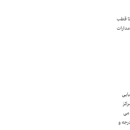
تا قطب
رتیب مدارات
یایی
ركز
ان می
 كه هر درجه برابر با 60 دقیقه و هر دقیقه برابر با 60 ثانیه قوسی می باشد. مثلاً عرض جغرافیایی تهران 35 درجه و