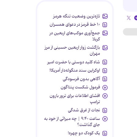
تازه‌ترین وضعیت تنگه هرمز
۱۰ خط قرمز در دعوای همسران
جمع‌آوری موکب‌های اربعین در
کربلا
بازگشت زوار اربعین حسینی از مرز
مهران
شاه کلید دوستی با حضرت امیر
اوکراین سند منگوله‌دار آمریکا!
آگاهی بدون فرسودگی
فرمول شکست پنتاگون
افشای اطلاعات برای ترور بارون
ترامپ
نجات از غرق شدگی
ساعت ۹:۴۰ | چه میراثی از خود به
جای گذاشت؟
یک کودک دو چهره!