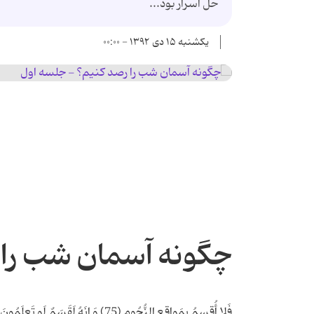
حل اسرار بود...
یکشنبه ۱۵ دی ۱۳۹۲ - ۰۰:۰۰
چگونه آسمان شب را 
فَلا أُقسِمُ بِمَواقِعِ النُّجُومِ (75) وَ اِنَهُ لَقَسَمٌ لَو تَعلَمُونَ عَظِیمٌ (76)