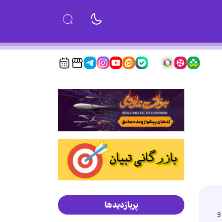
پربازدیدها
و