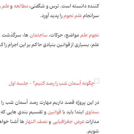
كننده دانسته است. ترس و شگفتی،
مطالعه
و
علم
ر
سرانجام
علم نجوم
را پدید آورد.
نجوم علم
مواضع، حركات،
ساختمان
ها، سرگذشت ه
علم، بسیاری از قوانین بنیادی حاكم بر این اجرام را
در این پروژه قصد داریم مهارت رصد آسمان شب را ب
سماوی
ابتدا باید با
قوانین
و تقسیم بندی هایی كه
مدارات
عرض جغرافیایی
و
نصف النهار
ها آشنا خواه
شویم.