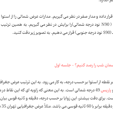
 اندازه.
قرار داده و مدار صفر در نظر می گیریم. مدارات عرض شمالی را از استوا 
شمال به 90 قسمت تقسیم كرده و عدد صفر تا 90+ ( N90 نود درجه شمالی)را برایش در نظر می گیریم. به همین ت
 نقطه از استوا بر حسب درجه، به كار می رود. به این ترتیب عرض جغراف
پاریس
49 درجه شمالی است. به این معنی كه زاویه ای كه این نقاط در م
وا می سازند به ترتیب 27،36 و 49 درجه است. برای دقت بیشتر، این زوایا بر حسب درجه، دقیقه و ثانیه قوس بی
شود. به این ترتیب