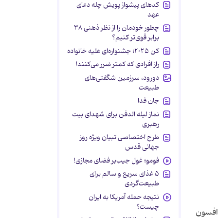
کدهای پیشواز پویش چله دعای
عهد
چطور خودمان را از نظر ذهنی ۳۸
برابر قوی‌تر کنیم؟
کن ۲۰۲۵؛ جشنواره‌ای علیه خانواده
راز افرادی که کمتر ضرر می‌کنند!
دورود، سرزمین شگفتی‌های
طبیعت
جان فدا
نماز لیله الدفن برای شهدای بیت
رهبری
طرح اختصاصی تبیان ویژه روز
جهانی قدس
فومو؛ غول جیب‌بر فضای مجازی!
۵ غذای سریع و سالم برای
طبیعت‌گردی
نتیجه حمله آمریکا به ایران
چیست؟
 افسون