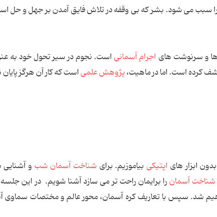
ا سبب می شود. بشر كه بی وقفه در تلاش فایق آمدن بر جهل و حل اسرا
ا و سرنوشت های
اجرام آسمانی
است. نجوم در سیر تحول خود به عن
 كشف كرده است. اما در ماهیت،
پژوهش علمی
است كه كار آن هرگز پایان ن
دون ابزار های
اپتیكی
بیاموزیم. برای
شناخت آسمان شب
و آشنایی ب
شناخت آسمان
را برایمان راحت تر می سازد آشنا شویم. در این جلسه اب
یم شد. سپس با تعاریف كره آسمان، محور عالم و مختصات سماوی آ