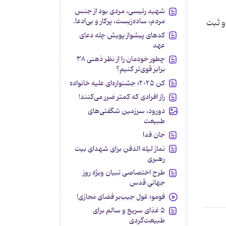
شهید رئیسی، مردی بود از جنس
مردم، ساده‌زیست، پرکار و بی‌ادعا.
 و ثبت
کدهای پیشواز پویش چله دعای
عهد
چطور خودمان را از نظر ذهنی ۳۸
برابر قوی‌تر کنیم؟
کن ۲۰۲۵؛ جشنواره‌ای علیه خانواده
راز افرادی که کمتر ضرر می‌کنند!
دورود، سرزمین شگفتی‌های
طبیعت
جان فدا
نماز لیله الدفن برای شهدای بیت
رهبری
طرح اختصاصی تبیان ویژه روز
جهانی قدس
فومو؛ غول جیب‌بر فضای مجازی!
۵ غذای سریع و سالم برای
طبیعت‌گردی