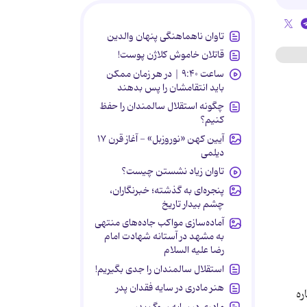
تاوان ناهماهنگی پنهان والدین
قاتلان خاموش کلاژن پوست!
ساعت ۹:۴۰ | در هر زمان ممکن
باید انتقامشان را پس بدهند
چگونه استقلال سالمندان را حفظ
کنیم؟
آیین کهن «نوروزبل» - آغاز قرن ۱۷
دیلمی
تاوان زیاد نشستن چیست؟
پنجره‌ای به گذشته؛ خبرنگاران،
چشم بیدار تاریخ
آماده‌سازی مواکب جاده‌های منتهی
به مشهد در آستانه شهادت امام
رضا علیه السلام
استقلال سالمندان را جدی بگیریم!
هنر مادری در سایه‌ فقدان پدر
ره
مادری در سایه سوگ پدر