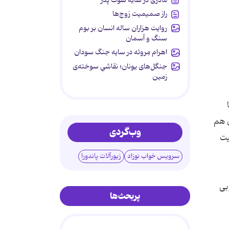
راز صمیمیت زوج‌ها
روایت هزاران ساله انسان بر بوم
سنگ و آسمان
اهرام مِروئه در سایه جنگ سودان
جنگل‌های یونان؛ نقاشیِ سوخته‌ی
زمین
ن هم
وب‌گردی
یت
سرویس خواب نوزاد
زیورآلات پاندورا
بی
پربحث‌ها