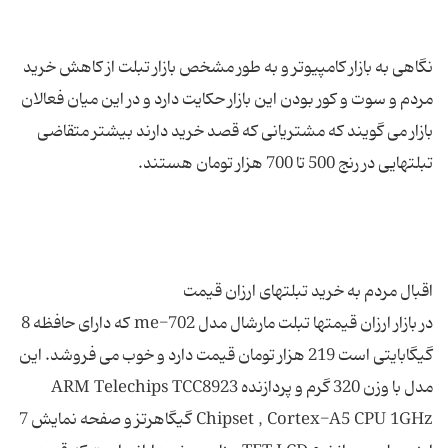
نگاهی به بازار کامپیوتر و به طور مشخص بازار تبلت از کاهش خرید
مردم و سوت و کور بودن این بازار حکایت دارد و در این میان فعالان
بازار می گویند که مشتریانی که قصد خرید دارند بیشتر متقاضی
در بازار ارزان قیمتها تبلت مارشال مدل me-702 که دارای حافظه 8
گیگابایتی است 219 هزار تومان قیمت دارد و خوب می فروشد. این
مدل با وزن 320 گرم و پردازنده ARM Telechips TCC8923
Chipset , Cortex-A5 CPU 1GHz گیگاهرتز و صفحه نمایش 7