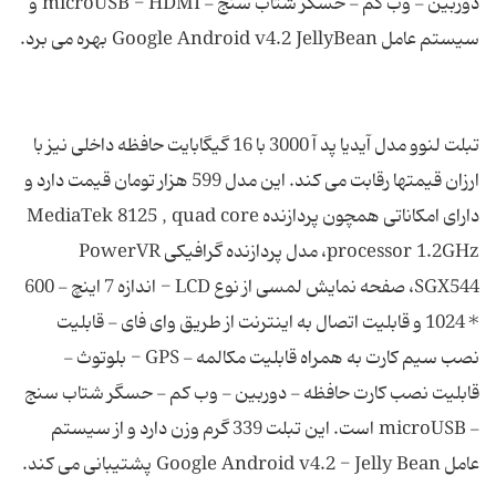
دوربین - وب کم - حسگر شتاب سنج - microUSB - HDMI و
تبلت لنوو مدل آیدیا پد آ 3000 با 16 گیگابایت حافظه داخلی نیز با
ارزان قیمتها رقابت می کند. این مدل 599 هزار تومان قیمت دارد و
دارای امکاناتی همچون پردازنده MediaTek 8125 , quad core
processor 1.2GHz، مدل پردازنده گرافیکی PowerVR
SGX544، صفحه نمایش لمسی از نوع LCD - اندازه 7 اینچ - 600
* 1024 و قابلیت اتصال به اینترنت از طریق وای فای - قابلیت
نصب سیم کارت به همراه قابلیت مکالمه - GPS - بلوتوث -
قابلیت نصب کارت حافظه - دوربین - وب کم - حسگر شتاب سنج
- microUSB است. این تبلت 339 گرم وزن دارد و از سیستم