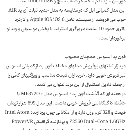
این مدل کمپانی اپل که در مقایسه به مدل جدید تبلت آی پد AIR
خوب می فروشد از سیستم عامل Apple iOS iOS 6 و کارکرد
باتری حدود 10 ساعت مرورگری اینترنت یا پخش موسیقی و ویدئو
در بازار تبلتهای پرفروش مدلهای مختلف فون پد از کمپانی ایسوس
نیز فروش خوبی دارد. خریداران قیمت مناسب و ویژگیهای کافی را
در هفته ای که گذشت فون پد 7 ایسوس مدل ME372CG با
حافظه 8 گیگابایتی فروش خوبی داشت. این مدل 699 هزار تومان
قیمت و 328 گرم وزن دارد و از امکاناتی چون پردازنده Intel Atom
Z2560 Dual-Core 1.6GHz و پردازنده گرافیکی PowerVR