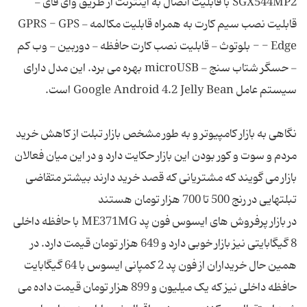
SGX544MP2 با قابلیت اتصال به اینترنت از طریق وای فای -
قابلیت نصب سیم کارت به همراه قابلیت مکالمه - GPRS - GPS
- Edge - بلوتوث - قابلیت نصب کارت حافظه - دوربین - وب کم
- حسگر شتاب سنج - microUSB بهره می برد. این مدل دارای
نگاهی به بازار کامپیوتر و به طور مشخص بازار تبلت از کاهش خرید
مردم و سوت و کور بودن این بازار حکایت دارد و در این میان فعالان
بازار می گویند که مشتریانی که قصد خرید دارند بیشتر متقاضی
در بازار پرفروش های ایسوس فون پد ME371MG با حافظه داخلی
8 گیگابایتی نیز بازار خوبی دارد و 649 هزار تومان قیمت دارد. در
همین حال خریداران از فون پد 2 کمپانی ایسوس با 64 گیگابایت
حافظه داخلی نیز که یک میلیون و 899 هزار تومان قیمت داده می