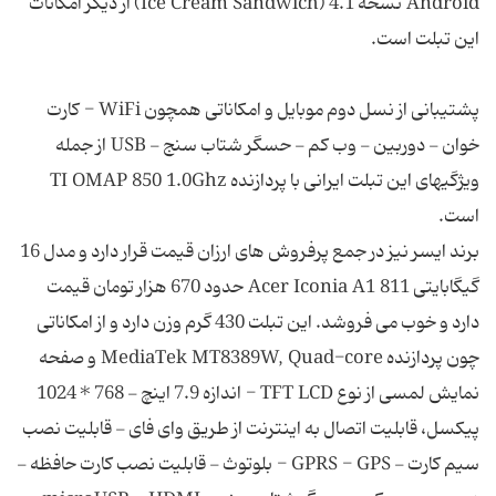
Android نسخه‌ 4.1 (Ice Cream Sandwich) از دیگر امکانات
پشتیبانی از نسل دوم موبایل و امکاناتی همچون WiFi - کارت
خوان - دوربین - وب کم - حسگر شتاب سنج - USB از جمله
ویژگیهای این تبلت ایرانی با پردازنده TI OMAP 850 1.0Ghz
برند ایسر نیز در جمع پرفروش های ارزان قیمت قرار دارد و مدل 16
گیگابایتی Acer Iconia A1 811 حدود 670 هزار تومان قیمت
دارد و خوب می فروشد. این تبلت 430 گرم وزن دارد و از امکاناتی
چون پردازنده MediaTek MT8389W, Quad-core و صفحه
نمایش لمسی از نوع TFT LCD - اندازه 7.9 اینچ - 768 * 1024
پیکسل، قابلیت اتصال به اینترنت از طریق وای فای - قابلیت نصب
سیم کارت - GPRS - GPS - بلوتوث - قابلیت نصب کارت حافظه -