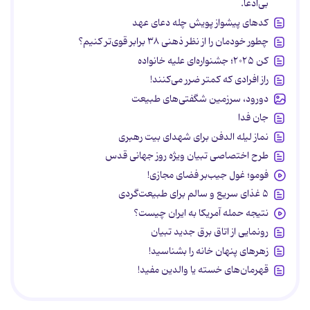
بی‌ادعا.
کدهای پیشواز پویش چله دعای عهد
چطور خودمان را از نظر ذهنی ۳۸ برابر قوی‌تر کنیم؟
کن ۲۰۲۵؛ جشنواره‌ای علیه خانواده
راز افرادی که کمتر ضرر می‌کنند!
دورود، سرزمین شگفتی‌های طبیعت
جان فدا
نماز لیله الدفن برای شهدای بیت رهبری
طرح اختصاصی تبیان ویژه روز جهانی قدس
فومو؛ غول جیب‌بر فضای مجازی!
۵ غذای سریع و سالم برای طبیعت‌گردی
نتیجه حمله آمریکا به ایران چیست؟
رونمایی از اتاق برق جدید تبیان
زهرهای پنهان خانه را بشناسید!
قهرمان‌های خسته یا والدین مفید!