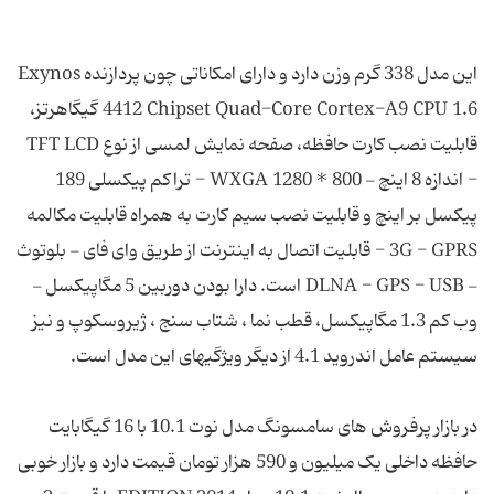
این مدل 338 گرم وزن دارد و دارای امکاناتی چون پردازنده Exynos
4412 Chipset Quad-Core Cortex-A9 CPU 1.6 گیگاهرتز،
قابلیت نصب کارت حافظه، صفحه نمایش لمسی از نوع TFT LCD
- اندازه 8 اینچ - WXGA 1280 * 800 - تراکم پیکسلی 189
پیکسل بر اینچ و قابلیت نصب سیم کارت به همراه قابلیت مکالمه
3G - GPRS - قابلیت اتصال به اینترنت از طریق وای فای - بلوتوث
- DLNA - GPS - USB است. دارا بودن دوربین 5 مگاپیکسل -
وب کم 1.3 مگاپیکسل، قطب نما ، شتاب سنج ، ژیروسکوپ و نیز
در بازار پرفروش های سامسونگ مدل نوت 10.1 با 16 گیگابایت
حافظه داخلی یک میلیون و 590 هزار تومان قیمت دارد و بازار خوبی