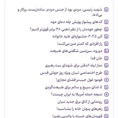
شهید رئیسی، مردی بود از جنس مردم، ساده‌زیست، پرکار و
بی‌ادعا.
کدهای پیشواز پویش چله دعای عهد
چطور خودمان را از نظر ذهنی ۳۸ برابر قوی‌تر کنیم؟
کن ۲۰۲۵؛ جشنواره‌ای علیه خانواده
راز افرادی که کمتر ضرر می‌کنند!
دورود، سرزمین شگفتی‌های طبیعت
جان فدا
نماز لیله الدفن برای شهدای بیت رهبری
طرح اختصاصی تبیان ویژه روز جهانی قدس
فومو؛ غول جیب‌بر فضای مجازی!
۵ غذای سریع و سالم برای طبیعت‌گردی
نتیجه حمله آمریکا به ایران چیست؟
رونمایی از اتاق برق جدید تبیان
زهرهای پنهان خانه را بشناسید!
قهرمان‌های خسته یا والدین مفید!