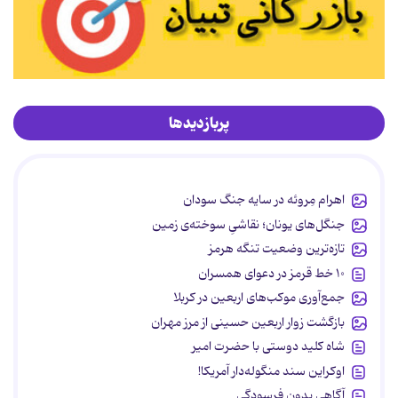
پربازدیدها
اهرام مِروئه در سایه جنگ سودان
جنگل‌های یونان؛ نقاشیِ سوخته‌ی زمین
تازه‌ترین وضعیت تنگه هرمز
۱۰ خط قرمز در دعوای همسران
جمع‌آوری موکب‌های اربعین در کربلا
بازگشت زوار اربعین حسینی از مرز مهران
شاه کلید دوستی با حضرت امیر
اوکراین سند منگوله‌دار آمریکا!
آگاهی بدون فرسودگی