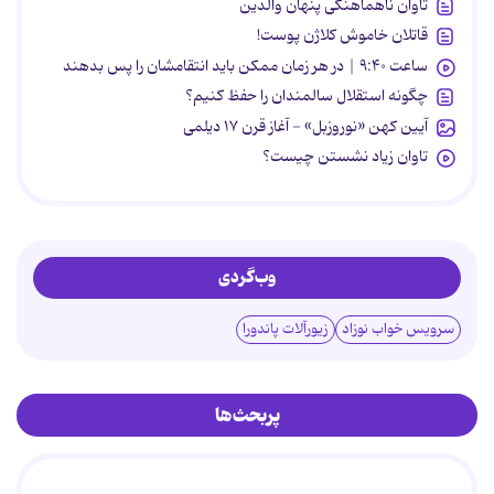
تاوان ناهماهنگی پنهان والدین
قاتلان خاموش کلاژن پوست!
ساعت ۹:۴۰ | در هر زمان ممکن باید انتقامشان را پس بدهند
چگونه استقلال سالمندان را حفظ کنیم؟
آیین کهن «نوروزبل» - آغاز قرن ۱۷ دیلمی
تاوان زیاد نشستن چیست؟
وب‌گردی
سرویس خواب نوزاد
زیورآلات پاندورا
پربحث‌ها