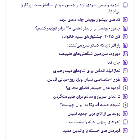
شهید رئیسی، مردی بود از جنس مردم، ساده‌زیست، پرکار و
بی‌ادعا.
کدهای پیشواز پویش چله دعای عهد
چطور خودمان را از نظر ذهنی ۳۸ برابر قوی‌تر کنیم؟
کن ۲۰۲۵؛ جشنواره‌ای علیه خانواده
راز افرادی که کمتر ضرر می‌کنند!
دورود، سرزمین شگفتی‌های طبیعت
جان فدا
نماز لیله الدفن برای شهدای بیت رهبری
طرح اختصاصی تبیان ویژه روز جهانی قدس
فومو؛ غول جیب‌بر فضای مجازی!
۵ غذای سریع و سالم برای طبیعت‌گردی
نتیجه حمله آمریکا به ایران چیست؟
رونمایی از اتاق برق جدید تبیان
زهرهای پنهان خانه را بشناسید!
قهرمان‌های خسته یا والدین مفید!