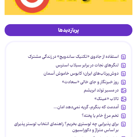
پربازدیدها
استفاده از جادوی «تکنیک ساندویچ» در زندگی مشترک
لنگرهای نجات در برابر سیلاب استرس
دوش‌پرتاب‌های ایران؛ کابوس خاموش آسمان
روز خبرنگار و جای خالی «سعادت»
در مسیر تولد ابریشم
تالاب «عینک»
آمدمت که بنگرم، گریه نمی‌دهد امان...
تخم مرغ خام یا پخته؟
برای پذیرایی چه لوستری بخریم؟ راهنمای انتخاب لوستر پذیرای
بر اساس متراژ و دکوراسیون