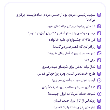
شهید رئیسی، مردی بود از جنس مردم، ساده‌زیست، پرکار و
بی‌ادعا.
کدهای پیشواز پویش چله دعای عهد
چطور خودمان را از نظر ذهنی ۳۸ برابر قوی‌تر کنیم؟
کن ۲۰۲۵؛ جشنواره‌ای علیه خانواده
راز افرادی که کمتر ضرر می‌کنند!
دورود، سرزمین شگفتی‌های طبیعت
جان فدا
نماز لیله الدفن برای شهدای بیت رهبری
طرح اختصاصی تبیان ویژه روز جهانی قدس
فومو؛ غول جیب‌بر فضای مجازی!
۵ غذای سریع و سالم برای طبیعت‌گردی
نتیجه حمله آمریکا به ایران چیست؟
رونمایی از اتاق برق جدید تبیان
زهرهای پنهان خانه را بشناسید!