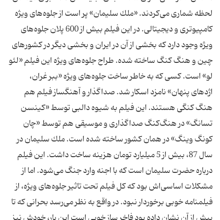
لحظه شماری می‌كردند. «ملك سلیمان» پر است از جلوه‌های ویژه
كامپیوتری و دیجیتالی. در این فیلم بیش از 600 پلان جلوه‌های
ویژه وجود دارد كه بخشی از آن در ایران و بخشی دیگر در كشورهای
چین و هنگ كنگ ساخته شده. طراح جلوه‌های ویژه این فیلم «لئو
لو» است. كسی كه به خاطر ساخت جلوه‌های ویژه «ببر غران،
اژدهای پنهان» نامزد اسكار شد. صداگذار و آهنگساز فیلم هم
هنگ كنگی هستند. این فیلم به شیوه دالبی توسط «كینسن
تسانگ» در هنگ‌كنگ صداگذاری و موسیقی هم توسط «چان
كونگ وینگ» در همان كشور ساخته شده است. ملك سلیمان در
سال 87، بیش از 5 میلیارد تومان هزینه ساخت داشت. این فیلم
درباره حضرت سلیمان است كه با اجنه وارد جنگ می‌شود. اما از
مشكلات اساسی‌اش بود كه كل فیلم تحت تاثیر جلوه‌های ویژه، از
فیلمنامه خوبی برخوردار نبود. در واقع به نظر می‌رسد بحرانی كه تا
پیش از آن نشان داده بود فاخر ساز خوبی است این بار، خودش نیز