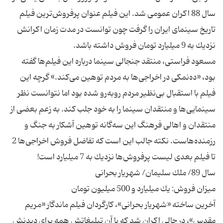
سال 88 اكران عمومی شد. این فیلم عنوان پرفروش‌ترین فیلم
تاریخ سینمای ایران را گرفت چون توانست در مدت زمان اكرانش
مسعود فراستی، منتقد جنجالی سینما درباره این فیلم‌ها گفته
بود، «ده‌نمكی در اخراجی‌ها به مردم توهین می‌كند.» گرچه این
فیلم با استقبال بی‌نظیر مردم روبه‌رو شده بود اما نتوانست نظر
سینمایی‌ها و منتقدان سینما را به خود جلب كند. به زعم بعضی از
منتقدان و اهالی فرهنگ این سه‌گانه توهین آشكار به جنگ و
رزمنده‌هاست. نكته جالب این است كه تفاضل فروش اخراجی‌ها 2
آخرین ساخته «شهریار بحرانی»، كارگردان فیلم ماندگار «مریم
مقدس»، در حالی اكران شد كه با آن تبلیغاتش همه برای دیدنش