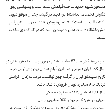
مسحور شیوه جدید ساخت فیلمش شده است و وسواسی روی
نگارش فیلمنامه نداشته! این فیلم در گیشه چندان موفق نبود.
نكته جالب این است كه فیلم پرفروش بعدی این سال، «پوپك و
مش‌ماشالله» ساخته فرزاد موتمن است كه در ژانر كمدی ساخته
اخراجی‌ها 2 در سال 87 ساخته شد و در نوروز سال بعدش یعنی در
سال 88 اكران عمومی شد. این فیلم عنوان پرفروش‌ترین فیلم
تاریخ سینمای ایران را گرفت چون توانست در مدت زمان اكرانش
سومین قسمت از سه‌گانه معروف مسعود ده‌نمكی توانست به