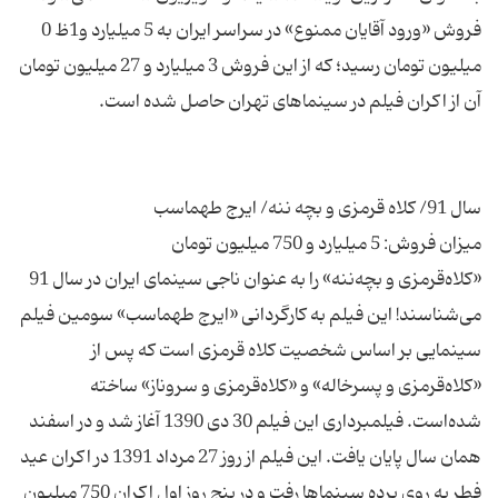
فروش «ورود آقایان ممنوع» در سراسر ایران به 5 میلیارد و1ظ 0
میلیون تومان رسید؛ كه از این فروش 3 میلیارد و 27 میلیون تومان
«كلاه‌قرمزی و بچه‌ننه» را به عنوان ناجی سینمای ایران در سال 91
می‌شناسند! این فیلم به كارگردانی «ایرج طهماسب» سومین فیلم
سینمایی بر اساس شخصیت كلاه قرمزی است كه پس از
«كلاه‌قرمزی و پسرخاله» و «كلاه‌قرمزی و سروناز» ساخته
شده‌است. فیلمبرداری این فیلم 30 دی 1390 آغاز شد و در اسفند
همان سال پایان یافت. این فیلم از روز 27 مرداد 1391 در اكران عید
فطر به روی پرده سینماها رفت و در پنج روز اول اكران 750 میلیون