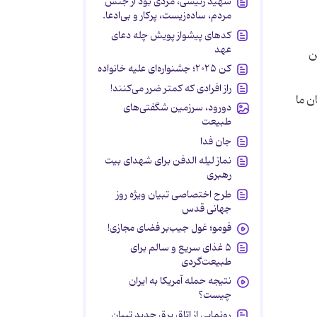
شهید رئیسی، مردی بود از جنس
مردم، ساده‌زیست، پرکار و بی‌ادعا.
کدهای پیشواز پویش چله دعای
عهد
ن
کن ۲۰۲۵؛ جشنواره‌ای علیه خانواده
راز افرادی که کمتر ضرر می‌کنند!
ن ما
دورود، سرزمین شگفتی‌های
طبیعت
جان فدا
نماز لیله الدفن برای شهدای بیت
رهبری
طرح اختصاصی تبیان ویژه روز
جهانی قدس
فومو؛ غول جیب‌بر فضای مجازی!
۵ غذای سریع و سالم برای
طبیعت‌گردی
نتیجه حمله آمریکا به ایران
چیست؟
رونمایی از اتاق برق جدید تبیان