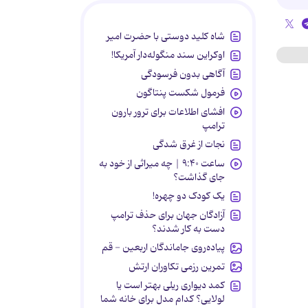
شاه کلید دوستی با حضرت امیر
اوکراین سند منگوله‌دار آمریکا!
آگاهی بدون فرسودگی
فرمول شکست پنتاگون
افشای اطلاعات برای ترور بارون
ترامپ
نجات از غرق شدگی
ساعت ۹:۴۰ | چه میراثی از خود به
جای گذاشت؟
یک کودک دو چهره!
آزادگان جهان برای حذف ترامپ
دست به کار شدند؟
پیاده‌روی جاماندگان اربعین - قم
تمرین رزمی تکاوران ارتش
کمد دیواری ریلی بهتر است یا
لولایی؟ کدام مدل برای خانه شما