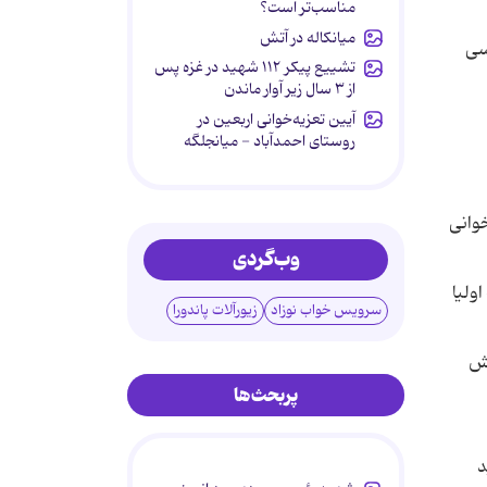
مناسب‌تر است؟
میانکاله در آتش
کلاسی
تشییع پیکر ۱۱۲ شهید در غزه پس
از ۳ سال زیر آوار ماندن
آیین تعزیه‌خوانی اربعین در
روستای احمدآباد - میانجلگه
تابخوانی
وب‌گردی
ولیا
سرویس خواب نوزاد
زیورآلات پاندورا
نش
پربحث‌ها
د