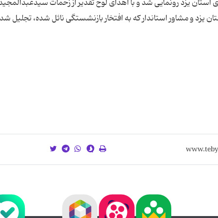
 استان یزد رونمایی شد و با اهدای لوح تقدیر از زحمات سیدعبدالمجید 