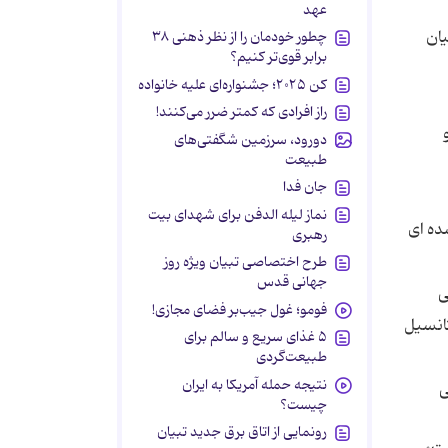
عهد
 ماه یاد كرد و با بیان
چطور خودمان را از نظر ذهنی ۳۸
برابر قوی‌تر کنیم؟
کن ۲۰۲۵؛ جشنواره‌ای علیه خانواده
راز افرادی که کمتر ضرر می‌کنند!
دورود، سرزمین شگفتی‌های
طبیعت
جان فدا
نماز لیله الدفن برای شهدای بیت
ده ای
رهبری
طرح اختصاصی تبیان ویژه روز
جهانی قدس
ی
فومو؛ غول جیب‌بر فضای مجازی!
تانسیل
۵ غذای سریع و سالم برای
طبیعت‌گردی
نتیجه حمله آمریکا به ایران
ی
چیست؟
رونمایی از اتاق برق جدید تبیان