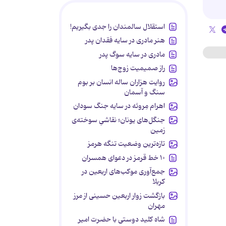
استقلال سالمندان را جدی بگیریم!
هنر مادری در سایه‌ فقدان پدر
مادری در سایه سوگ پدر
راز صمیمیت زوج‌ها
روایت هزاران ساله انسان بر بوم
سنگ و آسمان
اهرام مِروئه در سایه جنگ سودان
جنگل‌های یونان؛ نقاشیِ سوخته‌ی
زمین
تازه‌ترین وضعیت تنگه هرمز
۱۰ خط قرمز در دعوای همسران
جمع‌آوری موکب‌های اربعین در
کربلا
بازگشت زوار اربعین حسینی از مرز
مهران
شاه کلید دوستی با حضرت امیر