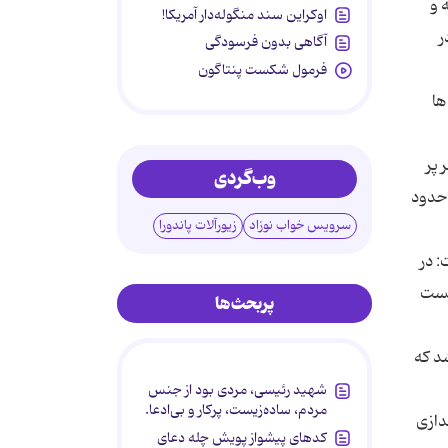
 و
اوکراین سند منگوله‌دار آمریکا!
ر
آگاهی بدون فرسودگی
فرمول شکست پنتاگون
ها
 پر
وب‌گردی
 حدود
سرویس خواب نوزاد
زیورآلات پاندورا
: در
ساسی روابط عمومی ها شناخته شد كه در این راستا تاكنون 41 نشست
پربحث‌ها
د كه
شهید رئیسی، مردی بود از جنس
مردم، ساده‌زیست، پرکار و بی‌ادعا.
دازی
کدهای پیشواز پویش چله دعای