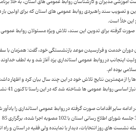
موزشی مدیران و كارشناسان روابط عمومی های استان، به خلأ برنامه
وین و تصویب سند راهبردی روابط عمومی های استان كه برای اولین بار د
 صورت گرفته برای تدوین این سند، تلاش ویژه مسئولان روابط عمومی 
یان دوران خدمت و فرارسیدن موعد بازنشستگی خود، گفت: همزمان با سفر
یت اینجانب در روابط عمومی استانداری یزد آغاز شد و به لطف خداوند
 را از مهمترین نتایج تلاش خود در این چند سال بیان كرد و اظهار داشت
ابتدا ضرورت توجه به آموزش به عنوان سر لوحه كار و نیاز ا
دامه سایر اقدامات صورت گرفته در روابط عمومی استانداری را یادآور ش
تقویت شورای هماهنگی روابط عمومی ها، برگزاری 34 جلسه شورای اطلاع رسانی استان با 102 مصوبه اجرا شده، برگزاری 85
 نشست های روز انتخابات، دیدار با نماینده ولی فقیه در استان و راه ان