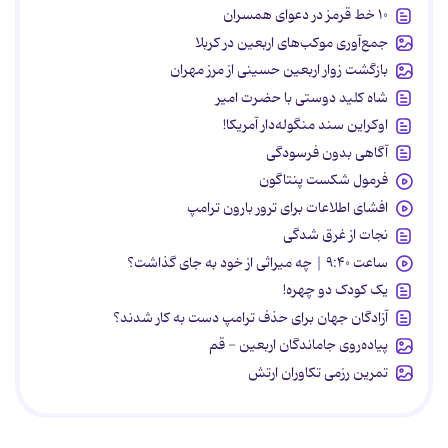
۱۰ خط قرمز در دعوای همسران
جمع‌آوری موکب‌های اربعین در کربلا
بازگشت زوار اربعین حسینی از مرز مهران
شاه کلید دوستی با حضرت امیر
اوکراین سند منگوله‌دار آمریکا!
آگاهی بدون فرسودگی
فرمول شکست پنتاگون
افشای اطلاعات برای ترور بارون ترامپ
نجات از غرق شدگی
ساعت ۹:۴۰ | چه میراثی از خود به جای گذاشت؟
یک کودک دو چهره!
آزادگان جهان برای حذف ترامپ دست به کار شدند؟
پیاده‌روی جاماندگان اربعین - قم
تمرین رزمی تکاوران ارتش