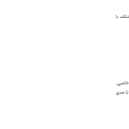
تلف با
 خاصی،
ا حدی