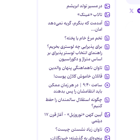
در مسیر تولد ابریشم
تالاب «عینک»
آمدمت که بنگرم، گریه نمی‌دهد
امان...
تخم مرغ خام یا پخته؟
برای پذیرایی چه لوستری بخریم؟
راهنمای انتخاب لوستر پذیرای بر
اساس متراژ و دکوراسیون
تاوان ناهماهنگی پنهان والدین
قاتلان خاموش کلاژن پوست!
ساعت ۹:۴۰ | در هر زمان ممکن
باید انتقامشان را پس بدهند
چگونه استقلال سالمندان را حفظ
کنیم؟
آیین کهن «نوروزبل» - آغاز قرن ۱۷
دیلمی
تاوان زیاد نشستن چیست؟
پنجره‌ای به گذشته؛ خبرنگاران،