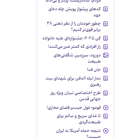
مردم، ساده‌زیست، پرکار و بی‌ادعا.
کدهای پیشواز پویش چله دعای
عهد
چطور خودمان را از نظر ذهنی ۳۸
برابر قوی‌تر کنیم؟
کن ۲۰۲۵؛ جشنواره‌ای علیه خانواده
راز افرادی که کمتر ضرر می‌کنند!
دورود، سرزمین شگفتی‌های
طبیعت
جان فدا
نماز لیله الدفن برای شهدای بیت
رهبری
طرح اختصاصی تبیان ویژه روز
جهانی قدس
فومو؛ غول جیب‌بر فضای مجازی!
۵ غذای سریع و سالم برای
طبیعت‌گردی
نتیجه حمله آمریکا به ایران
چیست؟