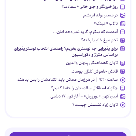
روز خبرنگار و جای خالی «سعادت»
در مسیر تولد ابریشم
تالاب «عینک»
آمدمت که بنگرم، گریه نمی‌دهد امان...
تخم مرغ خام یا پخته؟
برای پذیرایی چه لوستری بخریم؟ راهنمای انتخاب لوستر پذیرای
بر اساس متراژ و دکوراسیون
تاوان ناهماهنگی پنهان والدین
قاتلان خاموش کلاژن پوست!
ساعت ۹:۴۰ | در هر زمان ممکن باید انتقامشان را پس بدهند
چگونه استقلال سالمندان را حفظ کنیم؟
آیین کهن «نوروزبل» - آغاز قرن ۱۷ دیلمی
تاوان زیاد نشستن چیست؟