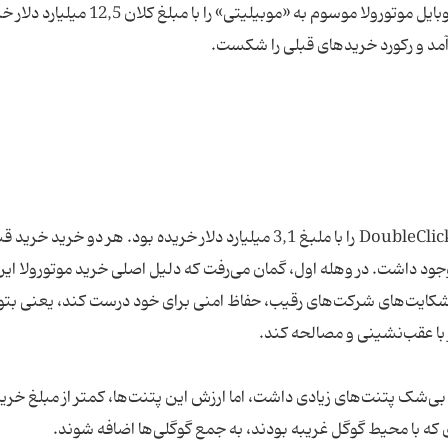
تقریبا 2 سال پیش بود که گوگل اعلام کرد که بخش موبایل موتورولا موسوم به «موبیلیتی» را با مبلغ 
گوگل پیش از آن یوتیوب را با مبلغ 1,7 میلیارد دلار و DoubleClick را با ملبغ 3,1 میلیارد دلار خریده بود. هر دو خرید خ
وجود داشت. در وهله اول، گمان می‌رفت که دلیل اصلی خرید موتورولا ای
ل شکایت‌های شرکت‌های رقیب، حفاظ امنی برای خود درست کند، یعنی بتوا
شک پتنت‌های زیادی داشت، اما ارزش این پتنت‌ها، کمتر از مبلغ خرید