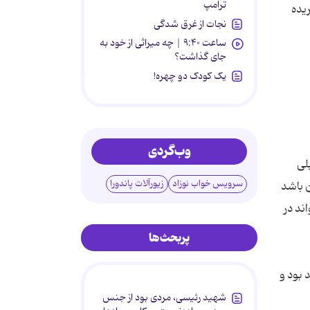
ترامپ
کلان 12,5 میلیارد دلار خریده
نجات از غرق شدگی
ساعت ۹:۴۰ | چه میراثی از خود به
جای گذاشت؟
یک کودک دو چهره!
وب‌گردی
رید قبلی
سرویس خواب نوزاد
زیورآلات پاندورا
ن باشد
ند در
پربحث‌ها
 بود و
شهید رئیسی، مردی بود از جنس