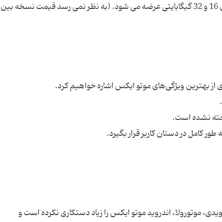
قرارداد اوپراتور با قیمت 199 و 249 دلار برای مدل های 16 و 32 گیگابایتی عرضه می شود. (به نظر نمی رسد قیمت نسخه
دی، موتورولا، اندروید موتو ایکس را زیاد دستکاری نکرده است و