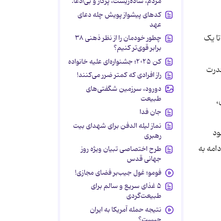
مردم، ساده‌زیست، پرکار و بی‌ادعا.
کدهای پیشواز پویش چله دعای
عهد
ه تا یک
چطور خودمان را از نظر ذهنی ۳۸
برابر قوی‌تر کنیم؟
کن ۲۰۲۵؛ جشنواره‌ای علیه خانواده
قدرت
راز افرادی که کمتر ضرر می‌کنند!
دورود، سرزمین شگفتی‌های
طبیعت
تی سی وان،
جان فدا
نماز لیله الدفن برای شهدای بیت
ود
رهبری
امه به
طرح اختصاصی تبیان ویژه روز
جهانی قدس
فومو؛ غول جیب‌بر فضای مجازی!
۵ غذای سریع و سالم برای
طبیعت‌گردی
نتیجه حمله آمریکا به ایران
چیست؟