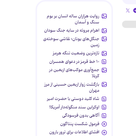
روایت هزاران ساله انسان بر بوم
سنگ و آسمان
اهرام مِروئه در سایه جنگ سودان
جنگل‌های یونان؛ نقاشیِ سوخته‌ی
زمین
تازه‌ترین وضعیت تنگه هرمز
۱۰ خط قرمز در دعوای همسران
جمع‌آوری موکب‌های اربعین در
کربلا
بازگشت زوار اربعین حسینی از مرز
مهران
شاه کلید دوستی با حضرت امیر
اوکراین سند منگوله‌دار آمریکا!
آگاهی بدون فرسودگی
فرمول شکست پنتاگون
افشای اطلاعات برای ترور بارون