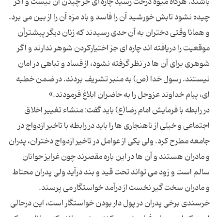
باشند. هرگاه میوه درخت رسید چاره ای جز چیدن آن نیست و اگر
چیده نشود تابش خورشید آن را فاسد و باد مزه آن را از بین می برد.
و همانا وقتی دختران به آن حدی رسیدند که زنان دیگر پیشترآن
موقعیت را دریافته اند چاره ای جز اختیارکردن شوهر ندارند و اگر
شوهری برای آن ها در نظر گرفته نشود، از فساد و تباهی در امان
نیستند. رسول خدا (ص) به منبر تشریف بردند. در ضمن خطبه
در رابطه با فرمایش امام رضا(ع) باید گفت: منشاء تغییر اخلاق
اجتماعی و خیلی از ناهنجاری ها را باید در رابطه با تاخیر ازدواج در
جامعه مطرح کرد. ولی یکی از عوامل در تاخیر ازدواج دختران، پدران
و مادران هستند و آن ها در این باره مقصرند چون غرایز جوانان
سالم است و زود می تواند تحت قید و بند درآید ولی پدران محتاط
خرسندی برخی پدران در پول دار بودن خواستگار است، این درحالی