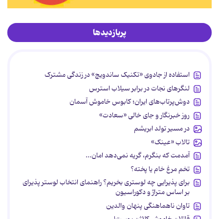
پربازدیدها
استفاده از جادوی «تکنیک ساندویچ» در زندگی مشترک
لنگرهای نجات در برابر سیلاب استرس
دوش‌پرتاب‌های ایران؛ کابوس خاموش آسمان
روز خبرنگار و جای خالی «سعادت»
در مسیر تولد ابریشم
تالاب «عینک»
آمدمت که بنگرم، گریه نمی‌دهد امان...
تخم مرغ خام یا پخته؟
برای پذیرایی چه لوستری بخریم؟ راهنمای انتخاب لوستر پذیرای
بر اساس متراژ و دکوراسیون
تاوان ناهماهنگی پنهان والدین