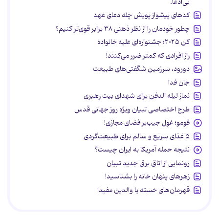
بی‌ادعا.
کدهای پیشواز پویش چله دعای عهد
چطور خودمان را از نظر ذهنی ۳۸ برابر قوی‌تر کنیم؟
کن ۲۰۲۵؛ جشنواره‌ای علیه خانواده
راز افرادی که کمتر ضرر می‌کنند!
دورود، سرزمین شگفتی‌های طبیعت
جان فدا
نماز لیله الدفن برای شهدای بیت رهبری
طرح اختصاصی تبیان ویژه روز جهانی قدس
فومو؛ غول جیب‌بر فضای مجازی!
۵ غذای سریع و سالم برای طبیعت‌گردی
نتیجه حمله آمریکا به ایران چیست؟
رونمایی از اتاق برق جدید تبیان
زهرهای پنهان خانه را بشناسید!
قهرمان‌های خسته یا والدین مفید!