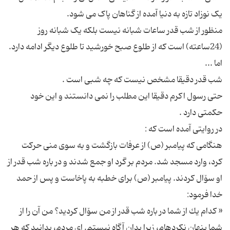
منظور از شب قدر ساعات شبانه نیست بلکه یک شبانه روز
حتی رسول اکرم دقیقا این مطلب را نمی دانستند و این خود
هنگامى كه پیامبر (ص) از عرفات بازگشت و به سوى منى حركت
كرد، وارد مسجد شد. مردم بر گرد او جمع شدند و در باره شب قدر از
او سۆال كردند. پیامبر (ص) براى خطبه به ‏پاخاست و پس از حمد
« كدام یك از شما در باره شب قدر از من سۆال كردید؟ من آن را از
شما پنهان نكرده‏ام، زیرا بدان آگاه نیستم. اى مردم، بدانید كه هر