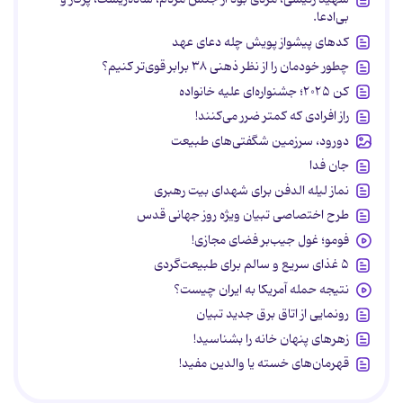
بی‌ادعا.
کدهای پیشواز پویش چله دعای عهد
چطور خودمان را از نظر ذهنی ۳۸ برابر قوی‌تر کنیم؟
کن ۲۰۲۵؛ جشنواره‌ای علیه خانواده
راز افرادی که کمتر ضرر می‌کنند!
دورود، سرزمین شگفتی‌های طبیعت
جان فدا
نماز لیله الدفن برای شهدای بیت رهبری
طرح اختصاصی تبیان ویژه روز جهانی قدس
فومو؛ غول جیب‌بر فضای مجازی!
۵ غذای سریع و سالم برای طبیعت‌گردی
نتیجه حمله آمریکا به ایران چیست؟
رونمایی از اتاق برق جدید تبیان
زهرهای پنهان خانه را بشناسید!
قهرمان‌های خسته یا والدین مفید!