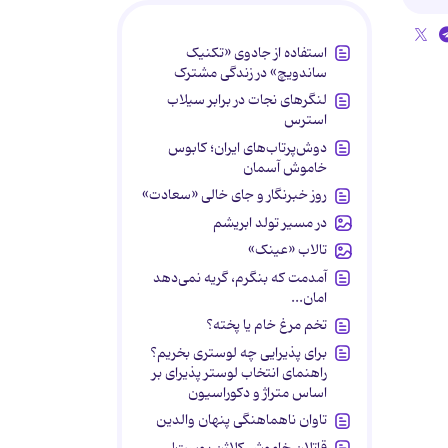
استفاده از جادوی «تکنیک
ساندویچ» در زندگی مشترک
لنگرهای نجات در برابر سیلاب
استرس
دوش‌پرتاب‌های ایران؛ کابوس
خاموش آسمان
روز خبرنگار و جای خالی «سعادت»
در مسیر تولد ابریشم
تالاب «عینک»
آمدمت که بنگرم، گریه نمی‌دهد
امان...
تخم مرغ خام یا پخته؟
برای پذیرایی چه لوستری بخریم؟
راهنمای انتخاب لوستر پذیرای بر
اساس متراژ و دکوراسیون
تاوان ناهماهنگی پنهان والدین
قاتلان خاموش کلاژن پوست!