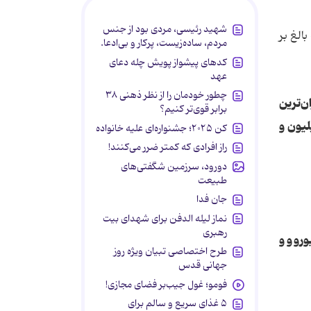
شهید رئیسی، مردی بود از جنس
الغ بر
مردم، ساده‌زیست، پرکار و بی‌ادعا.
کدهای پیشواز پویش چله دعای
عهد
چطور خودمان را از نظر ذهنی ۳۸
می بالغ بر سه میلیون و 500 هزار یورو گران‌ترین
برابر قوی‌تر کنیم؟
ن با یک میلیون و
کن ۲۰۲۵؛ جشنواره‌ای علیه خانواده
راز افرادی که کمتر ضرر می‌کنند!
دورود، سرزمین شگفتی‌های
طبیعت
جان فدا
نماز لیله الدفن برای شهدای بیت
رهبری
به ترتیب بالغ بر 619 میلیون یورو، 235 میلیون یورو و و
طرح اختصاصی تبیان ویژه روز
جهانی قدس
فومو؛ غول جیب‌بر فضای مجازی!
۵ غذای سریع و سالم برای