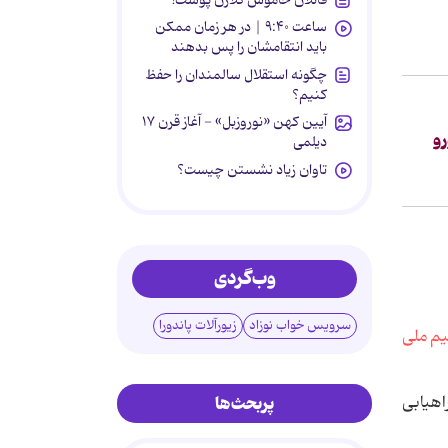
ساعت ۹:۴۰ | در هر زمان ممکن
باید انتقامشان را پس بدهند
چگونه استقلال سالمندان را حفظ
کنیم؟
آیین کهن «نوروزبل» - آغاز قرن ۱۷
ش حدود 25 میلیون یورو
دیلمی
تاوان زیاد نشستن چیست؟
وب‌گردی
سرویس خواب نوزاد
زیورآلات پاندورا
پربحث‌ها
اهیابی