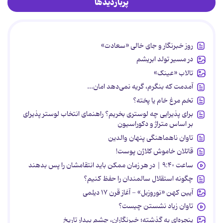
پربازدیدها
روز خبرنگار و جای خالی «سعادت»
در مسیر تولد ابریشم
تالاب «عینک»
آمدمت که بنگرم، گریه نمی‌دهد امان...
تخم مرغ خام یا پخته؟
برای پذیرایی چه لوستری بخریم؟ راهنمای انتخاب لوستر پذیرای
بر اساس متراژ و دکوراسیون
تاوان ناهماهنگی پنهان والدین
قاتلان خاموش کلاژن پوست!
ساعت ۹:۴۰ | در هر زمان ممکن باید انتقامشان را پس بدهند
چگونه استقلال سالمندان را حفظ کنیم؟
آیین کهن «نوروزبل» - آغاز قرن ۱۷ دیلمی
تاوان زیاد نشستن چیست؟
پنجره‌ای به گذشته؛ خبرنگاران، چشم بیدار تاریخ