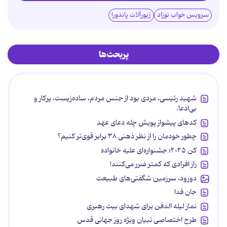
سرویس خواب نوزاد
زیورآلات پاندورا
پربحث‌ها
شهید رئیسی، مردی بود از جنس مردم، ساده‌زیست، پرکار و
بی‌ادعا.
کدهای پیشواز پویش چله دعای عهد
چطور خودمان را از نظر ذهنی ۳۸ برابر قوی‌تر کنیم؟
کن ۲۰۲۵؛ جشنواره‌ای علیه خانواده
راز افرادی که کمتر ضرر می‌کنند!
دورود، سرزمین شگفتی‌های طبیعت
جان فدا
نماز لیله الدفن برای شهدای بیت رهبری
طرح اختصاصی تبیان ویژه روز جهانی قدس