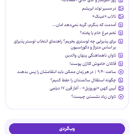
در مسیر تولد ابریشم
تالاب «عینک»
آمدمت که بنگرم، گریه نمی‌دهد امان...
تخم مرغ خام یا پخته؟
برای پذیرایی چه لوستری بخریم؟ راهنمای انتخاب لوستر پذیرای
بر اساس متراژ و دکوراسیون
تاوان ناهماهنگی پنهان والدین
قاتلان خاموش کلاژن پوست!
ساعت ۹:۴۰ | در هر زمان ممکن باید انتقامشان را پس بدهند
چگونه استقلال سالمندان را حفظ کنیم؟
آیین کهن «نوروزبل» - آغاز قرن ۱۷ دیلمی
تاوان زیاد نشستن چیست؟
وب‌گردی