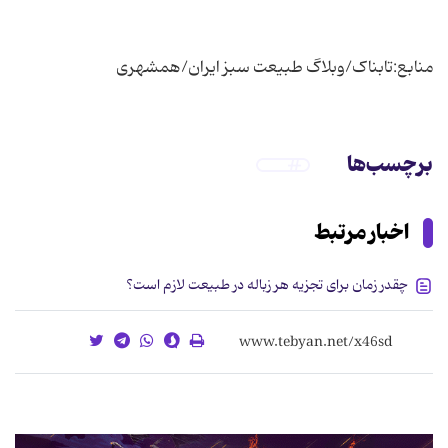
منابع:تابناک/وبلاگ طبیعت سبز ایران/همشهری
برچسب‌ها
اخبار مرتبط
چقدر زمان برای تجزیه هر زباله در طبیعت لازم است؟