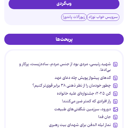
وب‌گردی
سرویس خواب نوزاد
زیورآلات پاندورا
پربحث‌ها
شهید رئیسی، مردی بود از جنس مردم، ساده‌زیست، پرکار و
بی‌ادعا.
کدهای پیشواز پویش چله دعای عهد
چطور خودمان را از نظر ذهنی ۳۸ برابر قوی‌تر کنیم؟
کن ۲۰۲۵؛ جشنواره‌ای علیه خانواده
راز افرادی که کمتر ضرر می‌کنند!
دورود، سرزمین شگفتی‌های طبیعت
جان فدا
نماز لیله الدفن برای شهدای بیت رهبری