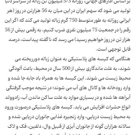
بر اساس آمارهای جهانی، روزانه 5/3 میلیون تن زباله در سراسر دنیا
تولید می شود که سهم ایران در این میان به 56 هزارتن در روز (هر
ایرانی روزانه به طور متوسط 750 گرم زباله تولید می کند که اگر این
رقم را در جمعیت 75 میلیون نفری ضرب کنیم، به رقمی بیش از 56
هزار تن در روز خواهیم رسید) می رسد که ناگفته پیداست، درصد
هنگامی که کیسه های پلاستیکی به عنوان زباله دورریخته می
شوند، به علت ماندگاری بیش از 500 سال در محیط، باعث آلودگی
محیط زیست می شوند. این کیسه ها به همراه باد جابه جا شده و
وارد رودخانه ها و کانال های آب می شوند؛ در نتیجه موجب گرفتگی
آبراهه ها شده و در بسیاری موارد به علت ساکن ماندن آب، زادوولد
انواع حشرات افزایش می یابد. کیسه های پلاستیکی درصورت ورود
به محیط زیست دریایی، وارد زنجیره غذایی جانوران دریایی شده و
سالانه هزاران گونه از جانوران آبزی از قبیل وال، دلفین، فک و لاک