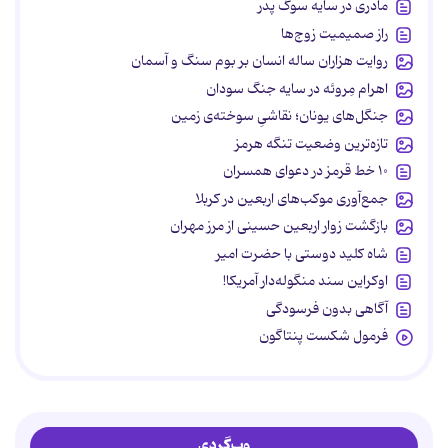
مادری در سایه سوگ پدر
راز صمیمیت زوج‌ها
روایت هزاران ساله انسان بر بوم سنگ و آسمان
اهرام مِروئه در سایه جنگ سودان
جنگل‌های یونان؛ نقاشیِ سوخته‌ی زمین
تازه‌ترین وضعیت تنگه هرمز
۱۰ خط قرمز در دعوای همسران
جمع‌آوری موکب‌های اربعین در کربلا
بازگشت زوار اربعین حسینی از مرز مهران
شاه کلید دوستی با حضرت امیر
اوکراین سند منگوله‌دار آمریکا!
آگاهی بدون فرسودگی
فرمول شکست پنتاگون
وب‌گردی