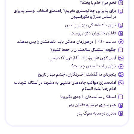
تخم مرغ خام یا پخته؟
برای پذیرایی چه لوستری بخریم؟ راهنمای انتخاب لوستر پذیرای
بر اساس متراژ و دکوراسیون
تاوان ناهماهنگی پنهان والدین
قاتلان خاموش کلاژن پوست!
ساعت ۹:۴۰ | در هر زمان ممکن باید انتقامشان را پس بدهند
چگونه استقلال سالمندان را حفظ کنیم؟
آیین کهن «نوروزبل» - آغاز قرن ۱۷ دیلمی
تاوان زیاد نشستن چیست؟
پنجره‌ای به گذشته؛ خبرنگاران، چشم بیدار تاریخ
آماده‌سازی مواکب جاده‌های منتهی به مشهد در آستانه شهادت
امام رضا علیه السلام
استقلال سالمندان را جدی بگیریم!
هنر مادری در سایه‌ فقدان پدر
مادری در سایه سوگ پدر