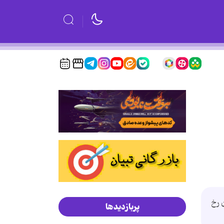
 رخ
پربازدیدها