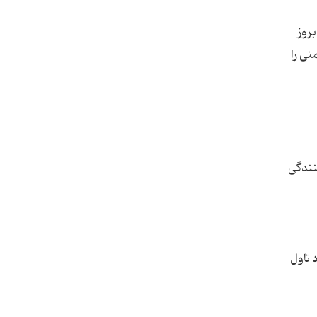
بروز
نی را
نندگی
 تاول