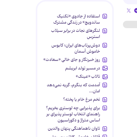
استفاده از جادوی «تکنیک
ساندویچ» در زندگی مشترک
لنگرهای نجات در برابر سیلاب
استرس
دوش‌پرتاب‌های ایران؛ کابوس
خاموش آسمان
روز خبرنگار و جای خالی «سعادت»
در مسیر تولد ابریشم
تالاب «عینک»
آمدمت که بنگرم، گریه نمی‌دهد
امان...
تخم مرغ خام یا پخته؟
برای پذیرایی چه لوستری بخریم؟
راهنمای انتخاب لوستر پذیرای بر
اساس متراژ و دکوراسیون
تاوان ناهماهنگی پنهان والدین
قاتلان خاموش کلاژن پوست!