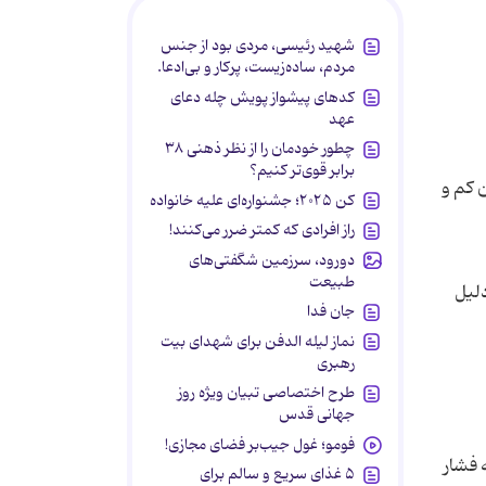
شهید رئیسی، مردی بود از جنس
مردم، ساده‌زیست، پرکار و بی‌ادعا.
کدهای پیشواز پویش چله دعای
عهد
چطور خودمان را از نظر ذهنی ۳۸
برابر قوی‌تر کنیم؟
 کم و
کن ۲۰۲۵؛ جشنواره‌ای علیه خانواده
راز افرادی که کمتر ضرر می‌کنند!
دورود، سرزمین شگفتی‌های
طبیعت
دلیل
جان فدا
نماز لیله الدفن برای شهدای بیت
رهبری
طرح اختصاصی تبیان ویژه روز
جهانی قدس
فومو؛ غول جیب‌بر فضای مجازی!
 فشار
۵ غذای سریع و سالم برای