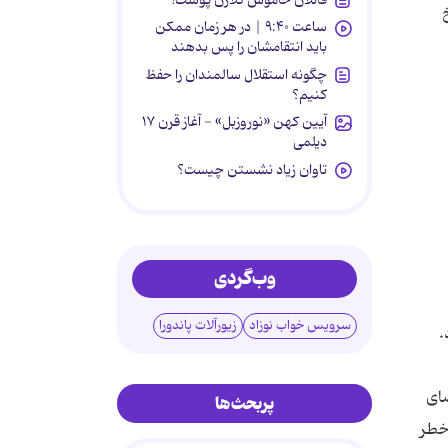
ساعت ۹:۴۰ | در هر زمان ممکن
باید انتقامشان را پس بدهند
چگونه استقلال سالمندان را حفظ
کنیم؟
آیین کهن «نوروزبل» - آغاز قرن ۱۷
دیلمی
تاوان زیاد نشستن چیست؟
وب‌گردی
سرویس خواب نوزاد
زیورآلات پاندورا
ضای
پربحث‌ها
خطر