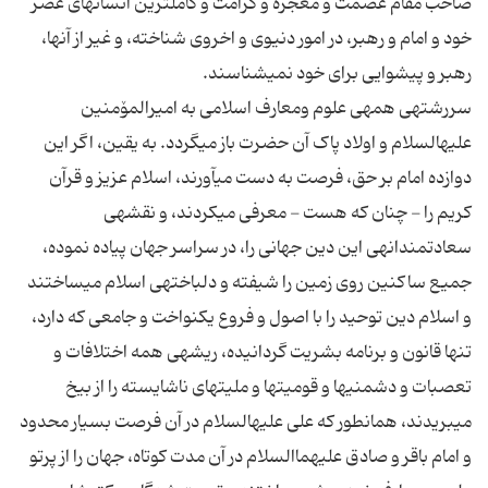
صاحب مقام عصمت و معجزه و کرامت و کامل‏ترین انسانهای عصر
خود و امام و رهبر، در امور دنیوی و اخروی شناخته، و غیر از آنها،
سررشته‏ی همه‏ی علوم ومعارف اسلامی به امیرالمۆمنین
علیه‏السلام و اولاد پاک آن حضرت باز می‏گردد. به یقین، اگر این
دوازده امام بر حق، فرصت به دست می‏آورند، اسلام عزیز و قرآن
کریم را - چنان که هست - معرفی می‏کردند، و نقشه‏ی
سعادتمندانه‏ی این دین جهانی را، در سراسر جهان پیاده نموده،
جمیع ساکنین روی زمین را شیفته و دلباخته‏ی اسلام می‏ساختند
و اسلام دین توحید را با اصول و فروع یکنواخت و جامعی که دارد،
تنها قانون و برنامه بشریت گردانیده، ریشه‏ی همه اختلافات و
تعصبات و دشمنی‏ها و قومیت‏ها و ملیت‏های ناشایسته را از بیخ
می‏بریدند، همانطور که علی علیه‏السلام در آن فرصت بسیار محدود
و امام باقر و صادق علیهماالسلام در آن مدت کوتاه، جهان را از پرتو