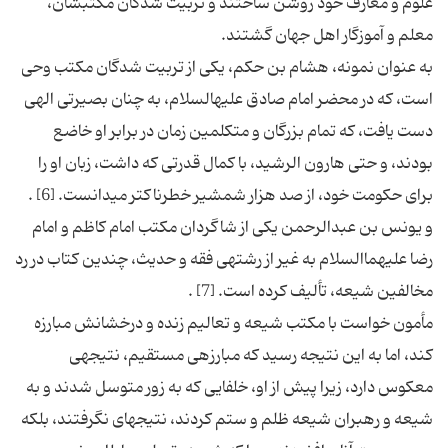
علوم و معارف خود روشن ساختند و تربیت شدگان مکتبشان،
به عنوان نمونه، هشام بن حکم، یکی از تربیت شدگان مکتب وحی
است، که در محضر امام صادق علیه‏السلام، به چنان بصیرتی الهی
دست یافت، که تمام بزرگان و متکلمین زمان در برابر او خاضع
بودند، و حتی هارون الرشید، با کمال قدرتی که داشت، زبان او را
و یونس بن عبدالرحمن یکی از شاگردان مکتب امام کاظم و امام
رضا علیهماالسلام به غیر از رشته‏ی فقه و حدیث، چندین کتاب در رد
مأمون خواست با مکتب شیعه و تعالیم زنده و درخشانش مبارزه
کند، اما به این نتیجه رسید که مبارزه‏ی مستقیم، نتیجه‏ی
معکوس دارد، زیرا پیش از او، خلفایی که به زور متوسل شدند و به
شیعه و رهبران شیعه ظلم و ستم کردند، نتیجه‏ای نگرفتند، بلکه