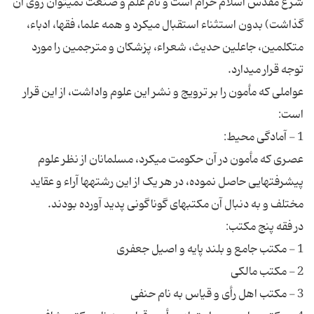
شرع مقدس اسلام حرام است و نام علم و صنعت نمی‏توان روی آن
گذاشت) بدون استثناء استقبال می‏کرد و همه علما، فقها، ادباء،
متکلمین، جاعلین حدیث، شعراء، پزشکان و مترجمین را مورد
عواملی که مأمون را بر ترویج و نشر این علوم واداشت، از این قرار
عصری که مأمون در آن حکومت می‏کرد، مسلمانان از نظر علوم
پیشرفتهایی حاصل نموده، در هر یک از این رشته‏ها آراء و عقاید