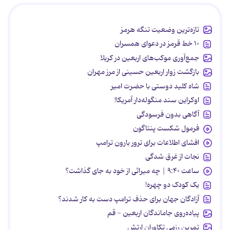
تازه‌ترین وضعیت تنگه هرمز
۱۰ خط قرمز در دعوای همسران
جمع‌آوری موکب‌های اربعین در کربلا
بازگشت زوار اربعین حسینی از مرز مهران
شاه کلید دوستی با حضرت امیر
اوکراین سند منگوله‌دار آمریکا!
آگاهی بدون فرسودگی
فرمول شکست پنتاگون
افشای اطلاعات برای ترور بارون ترامپ
نجات از غرق شدگی
ساعت ۹:۴۰ | چه میراثی از خود به جای گذاشت؟
یک کودک دو چهره!
آزادگان جهان برای حذف ترامپ دست به کار شدند؟
پیاده‌روی جاماندگان اربعین - قم
تمرین رزمی تکاوران ارتش