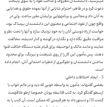
می‏ترسید، دانشمندان معروف و صاحب نفوذ را به سوی پایتخت
دعوت کرد و در ظاهر، احترام شایانی از آنها نموده حقوق و هدایایی
به آنان داد و مجالس و برنامه‏هایی برایشان مقرر ساخت. ولی در
واقع چون از نفوذ اجتماعی و معنوی این دانشمندان بیمناک بود،
خواست از راه دوستی آنان را به خود نزدیک سازد و آنها را تحت نظر و
مراقبت دقیق نگاه دارد و نگذارد در گوشه و کنار اندیشه، مخالفت
نمایند و مانند مالک و ابوحنیفه برای قیام علیه دستگاه خلافت فتوا
دهند. پس مأمون این کار را از روی شیطنت و نیرنگ، برای محدود
ساختن دانشمندان و جلوگیری از خطرات احتمالی آنان، انجام داده
بعضی گفته‏اند: مأمون به واسطه خوبی که دید و در عالم خواب با
ارسطو گفتگو کرد، به کتب فلاسفه یونان خصوصا ارطو علاقه‏مند
گشت [3] و دستور داد به هر قیمتی که ممکن است، آن کتب را به