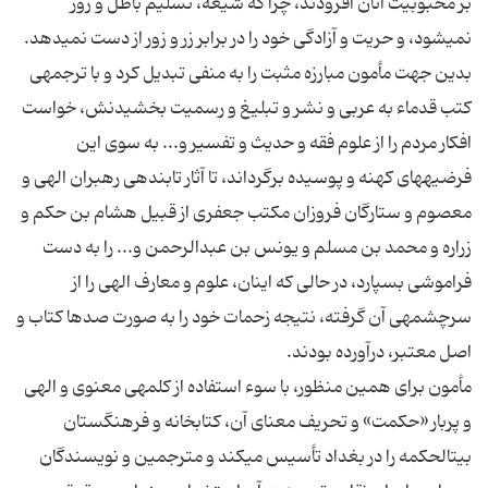
بر محبوبیت آنان افزودند، چرا که شیعه، تسلیم باطل و زور
بدین جهت مأمون مبارزه مثبت را به منفی تبدیل کرد و با ترجمه‏ی
کتب قدماء به عربی و نشر و تبلیغ و رسمیت بخشیدنش، خواست
افکار مردم را از علوم فقه و حدیث و تفسیر و... به سوی این
فرضیه‏های کهنه و پوسیده برگرداند، تا آثار تابنده‏ی رهبران الهی و
معصوم و ستارگان فروزان مکتب جعفری از قبیل هشام بن حکم و
زراره و محمد بن مسلم و یونس بن عبدالرحمن و... را به دست
فراموشی بسپارد، در حالی که اینان، علوم و معارف الهی را از
سرچشمه‏ی آن گرفته، نتیجه زحمات خود را به صورت صدها کتاب و
مأمون برای همین منظور، با سوء استفاده از کلمه‏ی معنوی و الهی
و پربار «حکمت» و تحریف معنای آن، کتابخانه و فرهنگستان
بیت‏الحکمه را در بغداد تأسیس می‏کند و مترجمین و نویسندگان