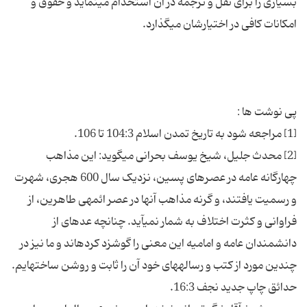
بسیاری را برای نقل و ترجمه در آن استخدام می‏نماید و حقوق و
[2] محدث جلیل، شیخ یوسف بحرانی می‏گوید: این مذاهب
چهارگانه عامه در عصرهای پسین، نزدیک سال 600 هجری، شهرت
و رسمیت یافتند، و گرنه مذاهب آنها در عصر ائمه‏ی طاهرین، از
فراوانی و کثرت اختلاف به شمار نمی‏آید. چنانچه عده‏ای از
دانشمندان عامه و امامیه این معنی را گوشزد کرده‏اند و ما نیز در
چندین مورد از کتب و رساله‏های خود آن را ثابت و روشن ساخته‏ایم.