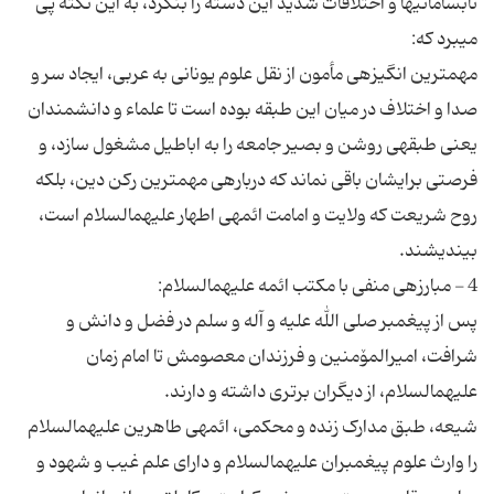
نابسامانی‏ها و اختلافات شدید این دسته را بنگرد، به این نکته پی
مهمترین انگیزه‏ی مأمون از نقل علوم یونانی به عربی، ایجاد سر و
صدا و اختلاف در میان این طبقه بوده است تا علماء و دانشمندان
یعنی طبقه‏ی روشن و بصیر جامعه را به اباطیل مشغول سازد، و
فرصتی برایشان باقی نماند که درباره‏ی مهمترین رکن دین، بلکه
روح شریعت که ولایت و امامت ائمه‏ی اطهار علیهم‏السلام است،
پس از پیغمبر صلی الله علیه و آله و سلم در فضل و دانش و
شرافت، امیرالمۆمنین و فرزندان معصومش تا امام زمان
شیعه، طبق مدارک زنده و محکمی، ائمه‏ی طاهرین علیهم‏السلام
را وارث علوم پیغمبران علیهم‏السلام و دارای علم غیب و شهود و