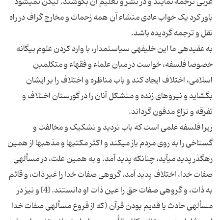
عربی ترجمه نمایند و در نشر و تعلیم آن بکوشند. لیکن نمی‏شود
باور کرد یک خواب عادی منشاء آن همه زحمات و مخارج گزاف در راه
به عقیده‏ی ما این خلیفه‏ی سیاستمدار، با وارد کردن علوم بیگانه
خصوصا فلسفه، خواست در میان علماء و فقهاء و متکلمین
اسلامی، اختلاف ایجاد کند و باب مناظره و اختلاف را بر ایشان
بگشاید و نیروهای زنده و متشکل آنان را در گورستان اختلاف و
زیرا فلسفه علمی است که باب تردید و تشکیک و مخالفت و
گستاخی را به روی مردم باز می‏کند و اکثر مکتب‏ها و مذهب‏ها از همین
رهگذر پدید می‏آید، چنانکه پدید آمد. و به همین علت، در مسأله‏ی
صفات خدا، اختلاف پدید آمد. گروهی صفات خدا را غیر ذات، و قائم
به ذات، و گروهی صفات حق را عین ذات او دانستند. [4] و نیز در
مسأله‏ی حادث یا قدیم بودن قرآن (که از فروع مسأله‏ی صفات خدا