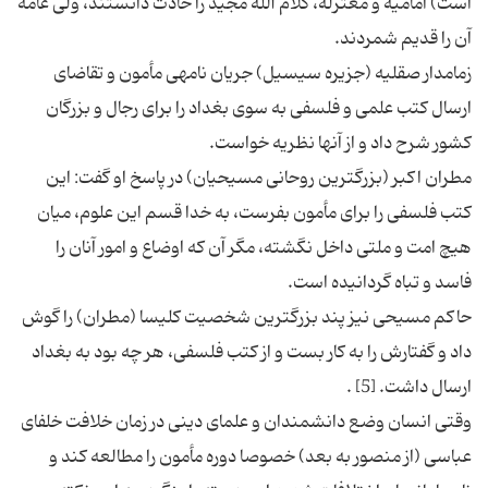
است) امامیه و معتزله، کلام الله مجید را حادث دانستند، ولی عامه
زمامدار صقلیه (جزیره سیسیل) جریان نامه‏ی مأمون و تقاضای
ارسال کتب علمی و فلسفی به سوی بغداد را برای رجال و بزرگان
مطران اکبر (بزرگترین روحانی مسیحیان) در پاسخ او گفت: این
کتب فلسفی را برای مأمون بفرست، به خدا قسم این علوم، میان
هیچ امت و ملتی داخل نگشته، مگر آن که اوضاع و امور آنان را
حاکم مسیحی نیز پند بزرگترین شخصیت کلیسا (مطران) را گوش
داد و گفتارش را به کار بست و از کتب فلسفی، هر چه بود به بغداد
وقتی انسان وضع دانشمندان و علمای دینی در زمان خلافت خلفای
عباسی (از منصور به بعد) خصوصا دوره مأمون را مطالعه کند و