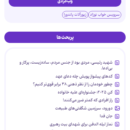
وب‌گردی
سرویس خواب نوزاد
زیورآلات پاندورا
پربحث‌ها
شهید رئیسی، مردی بود از جنس مردم، ساده‌زیست، پرکار و
بی‌ادعا.
کدهای پیشواز پویش چله دعای عهد
چطور خودمان را از نظر ذهنی ۳۸ برابر قوی‌تر کنیم؟
کن ۲۰۲۵؛ جشنواره‌ای علیه خانواده
راز افرادی که کمتر ضرر می‌کنند!
دورود، سرزمین شگفتی‌های طبیعت
جان فدا
نماز لیله الدفن برای شهدای بیت رهبری