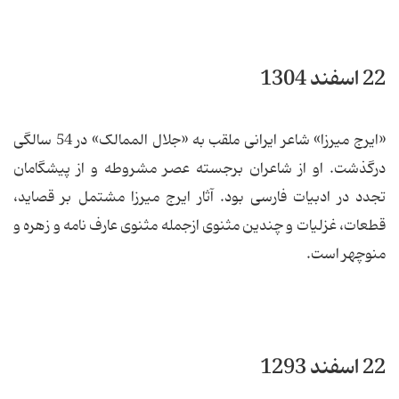
22 اسفند 1304
«ایرج میرزا» شاعر ایرانی ملقب به «جلال الممالک» در 54 سالگی
درگذشت. او از شاعران برجسته عصر مشروطه و از پیشگامان
تجدد در ادبیات فارسی بود. آثار ایرج میرزا مشتمل بر قصاید،
قطعات، غزلیات و چندین مثنوی ازجمله مثنوی عارف نامه و زهره و
منوچهر است.
22 اسفند 1293