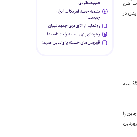
طبیعت‌گردی
وب آهن
نتیجه حمله آمریکا به ایران
ش گیلان برود.از دقیقه 112 وزش باد شدیدی در
چیست؟
رونمایی از اتاق برق جدید تبیان
زهرهای پنهان خانه را بشناسید!
قهرمان‌های خسته یا والدین مفید!
 گذشته
 طور قطعی مشخص نشده است. پس از کش و قوس های فراوان سازمان لیگ 9 فروردین را
تقلال و سپاهان اعلام کرد که باشگاه استقلال به دلیل بازی تیم ملی ایران مقابل کویت در تاریخ 7 فروردین