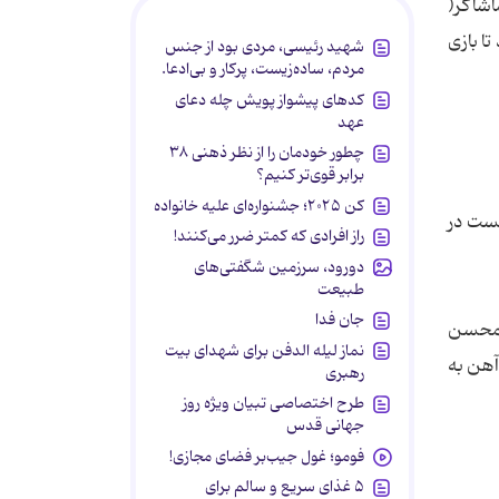
نصد تماشاگر(
یان رسید تا بازی
شهید رئیسی، مردی بود از جنس
مردم، ساده‌زیست، پرکار و بی‌ادعا.
کدهای پیشواز پویش چله دعای
عهد
چطور خودمان را از نظر ذهنی ۳۸
برابر قوی‌تر کنیم؟
کن ۲۰۲۵؛ جشنواره‌ای علیه خانواده
خست در
راز افرادی که کمتر ضرر می‌کنند!
دورود، سرزمین شگفتی‌های
طبیعت
جان فدا
 ذوب آهنی ها برای رسیدن به گل تساوی حملات زیادی را روی دروازه پرسپولیس انجام دادند که در دقیقه 117 محسن
نماز لیله الدفن برای شهدای بیت
آهن به
رهبری
طرح اختصاصی تبیان ویژه روز
جهانی قدس
فومو؛ غول جیب‌بر فضای مجازی!
۵ غذای سریع و سالم برای