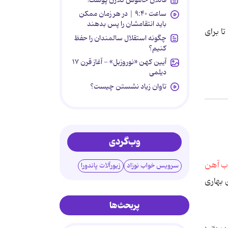
ساعت ۹:۴۰ | در هر زمان ممکن
باید انتقامشان را پس بدهند
ا برای
چگونه استقلال سالمندان را حفظ
کنیم؟
آیین کهن «نوروزبل» - آغاز قرن ۱۷
دیلمی
تاوان زیاد نشستن چیست؟
وب‌گردی
سرویس خواب نوزاد
زیورآلات پاندورا
 بهاری
پربحث‌ها