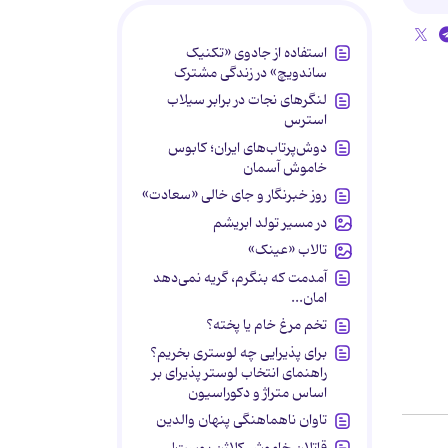
استفاده از جادوی «تکنیک
ساندویچ» در زندگی مشترک
لنگرهای نجات در برابر سیلاب
استرس
دوش‌پرتاب‌های ایران؛ کابوس
خاموش آسمان
روز خبرنگار و جای خالی «سعادت»
در مسیر تولد ابریشم
تالاب «عینک»
آمدمت که بنگرم، گریه نمی‌دهد
امان...
تخم مرغ خام یا پخته؟
برای پذیرایی چه لوستری بخریم؟
راهنمای انتخاب لوستر پذیرای بر
اساس متراژ و دکوراسیون
تاوان ناهماهنگی پنهان والدین
قاتلان خاموش کلاژن پوست!