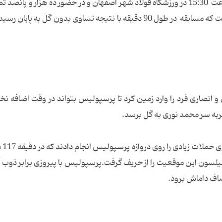
تیم پرسپولیس در مرحله یک چهارم جام حذفی از ساعت 15:30 در ورزشگاه فولاد شهر اصفهان و در حضور ده هزار و پا
طبق اعلام بلندگوی ورزشگاه) به مصاف ذوب آهن رفت که مسابقه در طول 90 دقیقه با نتیجه تساوی بدون گل به پا
 انصاری فرد را وارد زمین کرد تا پرسپولیس بتواند در وقت اضافه ن
پس از این گل
 نیلسون این موقعیت را از حریف گرفت.پرسپولیس با پیروزی برابر ذوب 