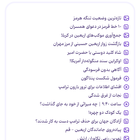
تازه‌ترین وضعیت تنگه هرمز
۱۰ خط قرمز در دعوای همسران
جمع‌آوری موکب‌های اربعین در کربلا
بازگشت زوار اربعین حسینی از مرز مهران
شاه کلید دوستی با حضرت امیر
اوکراین سند منگوله‌دار آمریکا!
آگاهی بدون فرسودگی
فرمول شکست پنتاگون
افشای اطلاعات برای ترور بارون ترامپ
نجات از غرق شدگی
ساعت ۹:۴۰ | چه میراثی از خود به جای گذاشت؟
یک کودک دو چهره!
آزادگان جهان برای حذف ترامپ دست به کار شدند؟
پیاده‌روی جاماندگان اربعین - قم
تمرین رزمی تکاوران ارتش